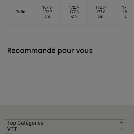
167.6-
172.7-
172.7-
177.8-
Taille
172.7
177.8
177.8
182.9
cm
cm
cm
cm
Recommandé pour vous
Top Catégories
VTT