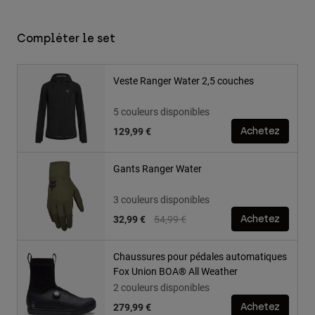
Compléter le set
Veste Ranger Water 2,5 couches
5 couleurs disponibles
129,99 €
Achetez
Gants Ranger Water
3 couleurs disponibles
Price reduced from
to
32,99 €
54,99 €
Achetez
Chaussures pour pédales automatiques
Fox Union BOA® All Weather
2 couleurs disponibles
279,99 €
Achetez