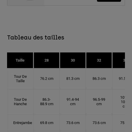
Tableau des tailles
Taille
28
30
32
34
Tour De
76.2 cm
81.3 cm
86.3 cm
91.5 cm
Taille
101.6-
Tour De
86.3-
91.4-94
96.5-99
104.1
Hanche
88.9 cm
cm
cm
cm
Entrejambe
69.8 cm
73.6 cm
73.6 cm
75 cm