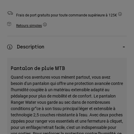
Accessoires
Frais de port gratuits pour toute commande supérieure à 125€
Tous les accessoires
Retours simples
Sacs et sacs à dos
Chapeaux et Casquettes
Voir tout
Description
Pantalon de pluie MTB
Quand vos aventures vous mènent partout, vous avez
besoin d'un pantalon qui offre une protection avancée contre
l'humidité couplée à un matériau extensible adapté au
pédalage pour plus de mobilité et de confort. Le pantalon
Ranger Water vous garde au sec dans de nombreuses
conditions gr”ce à son tissu principal léger et extensible à
technologie 2,5 couches résistante à l'eau. Avec deux poches
zippées pour ranger vos essentiels et une fermeture à cliquet,
pour un enfilage/retrait facile, c'est un indispensable pour
vos sorties. Pour renforcer la protection contre l'humidité, ce