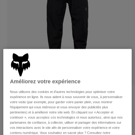
Pantalons
Protections
Pantalons
Chemises
Pantalons
Masques
Voir tout
Gants
Chaussettes
Shorts
Voir tout
Vestes
Vestes
Femme
Protections
T-shirts et tops
Gants
Moto
Masques
Sweats et Pulls
Protections
Casques
Vestes
Chaussettes
Améliorez votre expérience
Maillots
Pantalons
Masques
Pantalons
Nous utilisons des cookies et d'autres technologies pour optimiser votre
Sacs et accessoires
Chemises
Avis
expérience en ligne. Ils nous aident à nous souvenir de vous, à personnaliser
Bottes
Chaussettes
votre visite (par exemple, pour garder votre panier plein, vous montrer
Voir tout
Pantalon Ranger Water
l'équipement qui vous intéresse et vous envoyer des publicités plus
Pièces de rechange
Protections
pertinentes) et à améliorer notre site web. En cliquant sur « Accepter et
Accessoires
continuer », vous acceptez ces technologies et nous autorisez, ainsi que nos
Gants
Article n°
36253
partenaires de confiance, à collecter, utiliser et partager des informations sur
Enfants
vos interactions avec le site afin de personnaliser votre expérience et votre
Masques
Pièces de rechange
129,99 €
contenu numérique. Vous souhaitez en savoir plus ? Consultez notre