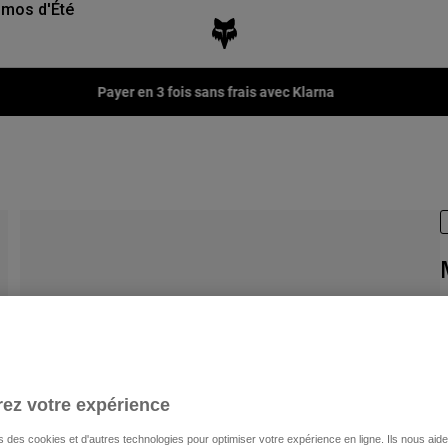
mos d'Été
Payer en 3 fois sans frais avec Klarna
A
1
ez votre expérience
C
s des cookies et d'autres technologies pour optimiser votre expérience en ligne. Ils nous aid