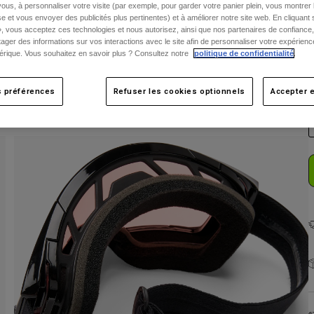
ous, à personnaliser votre visite (par exemple, pour garder votre panier plein, vous montrer 
e et vous envoyer des publicités plus pertinentes) et à améliorer notre site web. En cliquant
», vous acceptez ces technologies et nous autorisez, ainsi que nos partenaires de confiance, 
artager des informations sur vos interactions avec le site afin de personnaliser votre expérienc
rique. Vous souhaitez en savoir plus ? Consultez notre
politique de confidentialité
.
s préférences
Refuser les cookies optionnels
Accepter e