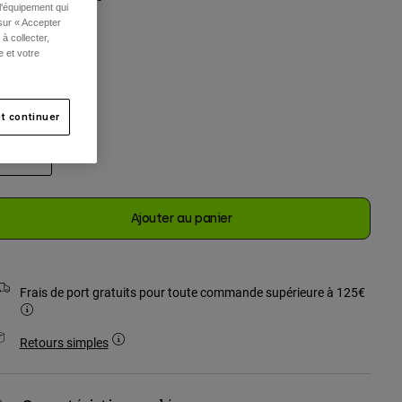
l'équipement qui
 sur « Accepter
à collecter,
e et votre
sélectionné
t continuer
Taille
Unique
sélectionné
Ajouter au panier
Frais de port gratuits pour toute commande supérieure à 125€
Retours simples