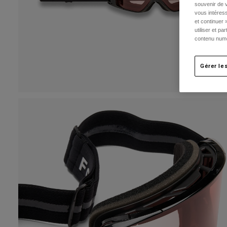
souvenir de v
vous intéress
et continuer 
utiliser et p
contenu numé
Gérer le