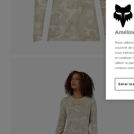
Amélior
Nous utilison
souvenir de v
vous intéress
et continuer 
utiliser et p
contenu numé
Gérer le