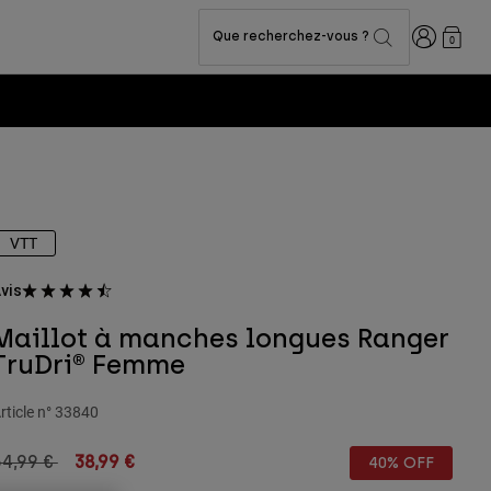
Connexion
Que recherchez-vous ?
0
LAB Capsule Collection -
Voir la collection
VTT
vis
Maillot à manches longues Ranger
TruDri® Femme
rticle n°
33840
rice reduced from
to
64,99 €
38,99 €
40% OFF