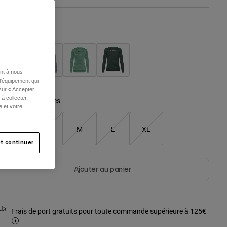
ouleur -
Crème
ent à nous
l'équipement qui
 sur « Accepter
à collecter,
Tableau des tailles
e et votre
XS
S
M
L
XL
t continuer
Ajouter au panier
Frais de port gratuits pour toute commande supérieure à 125€