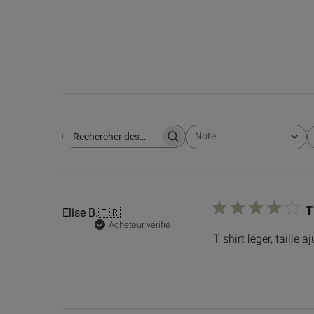
Note
Rechercher des avis
Toutes les évaluations
T
Elise B.
🇫🇷
Acheteur vérifié
T shirt léger, taille 