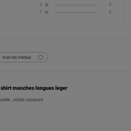
2
0
1
0
Avec les médias
 shirt manches longues leger
ajustée. Jolies couleurs