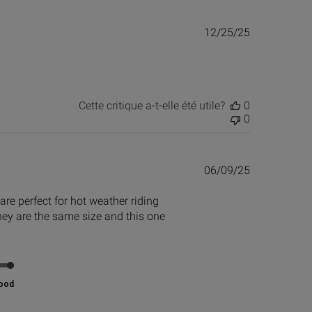
Date
12/25/25
de
publication
Cette critique a-t-elle été utile?
0
0
Date
06/09/25
de
publication
are perfect for hot weather riding
They are the same size and this one
ood