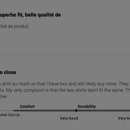
uperbe fit, belle qualité de
lité de produit
o close
s shirt so much so that I have two and will likely buy more. They 
ls. My only complaint is that the two shirts don’t fit the same. 
ther.
Comfort
Durability
rked Size Up
Very Good
Very G