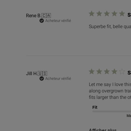
S
Rene B.
🇨🇦
Acheteur vérifié
Superbe fit, belle qua
S
Jill H.
🇺🇸
Acheteur vérifié
Let me say I love thi
along overgrown trai
fits larger than the o
Fit
Ma
Afficher plus