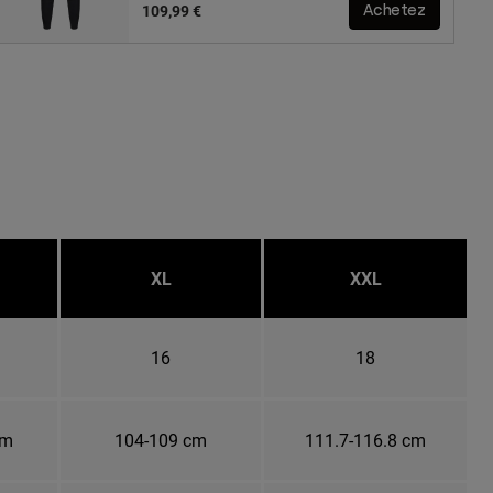
109,99 €
Achetez
XL
XXL
16
18
cm
104-109 cm
111.7-116.8 cm