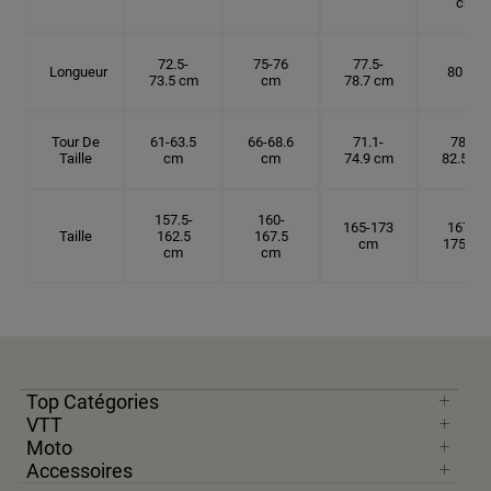
cm
72.5-
75-76
77.5-
Longueur
80 cm
73.5 cm
cm
78.7 cm
Tour De
61-63.5
66-68.6
71.1-
78.7-
Taille
cm
cm
74.9 cm
82.5 cm
157.5-
160-
165-173
167.5-
Taille
162.5
167.5
cm
175 cm
cm
cm
Top Catégories
VTT
Moto
Accessoires