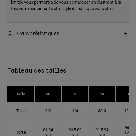
limitée vous permettra de vous démarquer, en illustrant à la
fois votre personnalité et le style de rider que vous êtes.
Caractéristiques
Tableau des tailles
Taille
XS
S
M
L
Taille
0/2
4/6
8/10
12/14
96.5-
81-84
86.5-89
91.5-94
Torse
101.5
cm
cm
cm