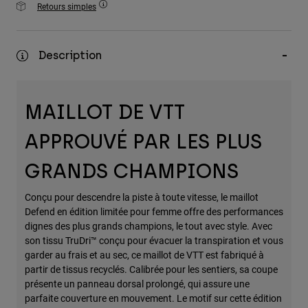
Retours simples
Accessoires
Tous les accessoires
Description
Sacs et sacs à dos
Chapeaux et Casquettes
Voir tout
MAILLOT DE VTT
APPROUVÉ PAR LES PLUS
GRANDS CHAMPIONS
Conçu pour descendre la piste à toute vitesse, le maillot
Defend en édition limitée pour femme offre des performances
dignes des plus grands champions, le tout avec style. Avec
son tissu TruDri™ conçu pour évacuer la transpiration et vous
garder au frais et au sec, ce maillot de VTT est fabriqué à
partir de tissus recyclés. Calibrée pour les sentiers, sa coupe
présente un panneau dorsal prolongé, qui assure une
parfaite couverture en mouvement. Le motif sur cette édition