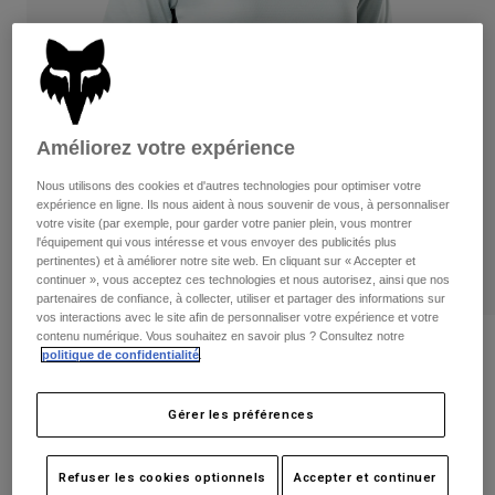
Pantalons
Protections
Pantalons
Chemises
Pantalons
Masques
Voir tout
Gants
Chaussettes
Shorts
Voir tout
Vestes
Améliorez votre expérience
Vestes
Femme
Protections
Nous utilisons des cookies et d'autres technologies pour optimiser votre
expérience en ligne. Ils nous aident à nous souvenir de vous, à personnaliser
T-shirts et tops
Gants
Moto
votre visite (par exemple, pour garder votre panier plein, vous montrer
Masques
Sweats et Pulls
l'équipement qui vous intéresse et vous envoyer des publicités plus
Protections
pertinentes) et à améliorer notre site web. En cliquant sur « Accepter et
Casques
Vestes
continuer », vous acceptez ces technologies et nous autorisez, ainsi que nos
Chaussettes
Maillots
partenaires de confiance, à collecter, utiliser et partager des informations sur
Pantalons
Masques
vos interactions avec le site afin de personnaliser votre expérience et votre
Pantalons
contenu numérique. Vous souhaitez en savoir plus ? Consultez notre
Sacs et accessoires
Chemises
Maillot à Manches Longues Defend
politique de confidentialité
.
Bottes
Chaussettes
Édition Limitée - Femme
Voir tout
Pièces de rechange
Protections
Gérer les préférences
Article n°
28974
Accessoires
Gants
Enfants
Price reduced from
to
49,99 €
25,00 €
50% OFF
Masques
Pièces de rechange
Refuser les cookies optionnels
Accepter et continuer