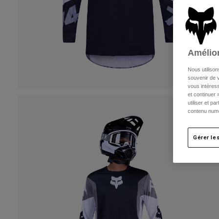
Amélior
Nous utilison
souvenir de v
vous intéress
et continuer 
utiliser et p
contenu numé
Gérer le