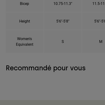
Bicep
10.75-11.3"
11.5-11
Height
5'6"-5'8"
5'6"-5'
Women's
S
M
Equivalent
Recommandé pour vous