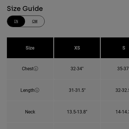
Size Guide
IN
CM
Size
XS
S
Chest
32-34"
35-37
Length
31-31.5"
32-32.
Neck
13.5-13.8"
14-14.