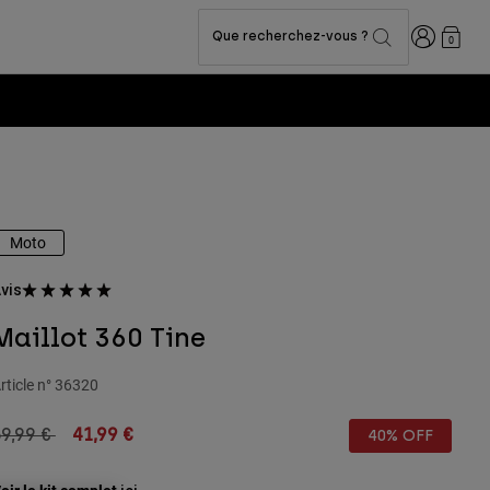
Connexion
Que recherchez-vous ?
0
Moto
vis
Maillot 360 Tine
rticle n°
36320
rice reduced from
to
9,99 €
41,99 €
40% OFF