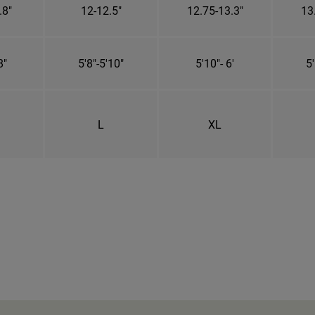
.8"
12-12.5"
12.75-13.3"
13
8"
5'8"-5'10"
5'10"- 6'
5'
L
XL