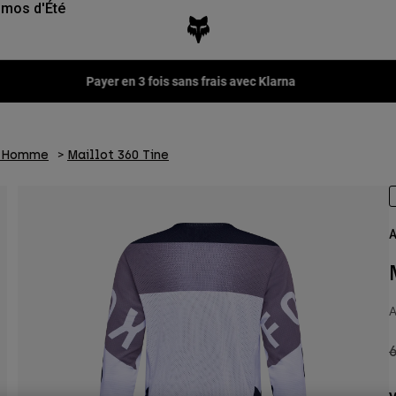
mos d'Été
Fox LAB Capsule Collection -
Voir la collection
o Homme
Maillot 360 Tine
A
A
P
6