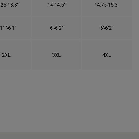
.25-13.8"
14-14.5"
14.75-15.3"
11"-6'1"
6'-6'2"
6'-6'2"
2XL
3XL
4XL