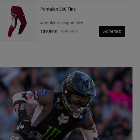
Pantalon 360 Tine
4 couleurs disponibles
Price reduced from
to
139,99 €
199,99 €
Achetez