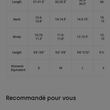
32.5-
Length
31-31.5"
32-32.5"
34-35"
33.5"
13.5-
15.25-
Neck
14-14.3"
14.5-15"
13.8"
15.5"
10.75-
11.5-
12.75-
Bicep
12-12.5"
11.3"
11.8"
13.3"
Height
5'6"-5'8"
5'6"-5'8"
5'8"-5'10"
5'10"- 6'
Women's
S
M
L
XL
Equivalent
Recommandé pour vous