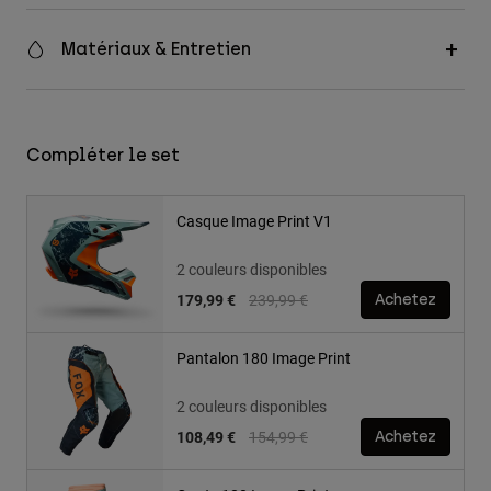
Matériaux & Entretien
Compléter le set
Casque Image Print V1
2 couleurs disponibles
Price reduced from
to
179,99 €
239,99 €
Achetez
Pantalon 180 Image Print
2 couleurs disponibles
Price reduced from
to
108,49 €
154,99 €
Achetez