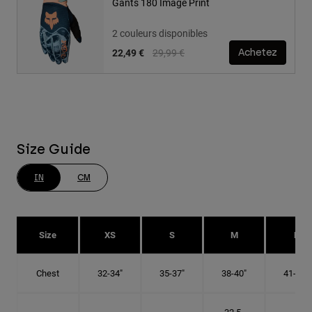
Gants 180 Image Print
2 couleurs disponibles
Price reduced from
to
22,49 €
29,99 €
Achetez
Size Guide
IN
CM
Size
XS
S
M
L
Chest
32-34"
35-37"
38-40"
41-43"