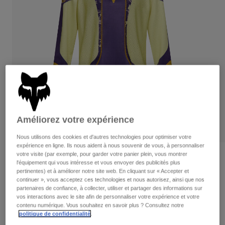
Pantalons
Protections
Pantalons
Chemises
Pantalons
Masques
Voir tout
Gants
Chaussettes
Shorts
Voir tout
Vestes
Vestes
Femme
Protections
T-shirts et tops
Gants
Moto
Masques
Sweats et Pulls
Améliorez votre expérience
Protections
Casques
Vestes
Chaussettes
Maillots
Nous utilisons des cookies et d'autres technologies pour optimiser votre
Pantalons
Masques
expérience en ligne. Ils nous aident à nous souvenir de vous, à personnaliser
Pantalons
votre visite (par exemple, pour garder votre panier plein, vous montrer
Sacs et accessoires
Maillot 180 Image Print
Chemises
l'équipement qui vous intéresse et vous envoyer des publicités plus
Bottes
Chaussettes
pertinentes) et à améliorer notre site web. En cliquant sur « Accepter et
Voir tout
Article n°
38695
continuer », vous acceptez ces technologies et nous autorisez, ainsi que nos
Pièces de rechange
Protections
partenaires de confiance, à collecter, utiliser et partager des informations sur
Accessoires
vos interactions avec le site afin de personnaliser votre expérience et votre
Gants
Price reduced from
to
44,99 €
31,49 €
30% OFF
contenu numérique. Vous souhaitez en savoir plus ? Consultez notre
Enfants
Masques
politique de confidentialité
.
Pièces de rechange