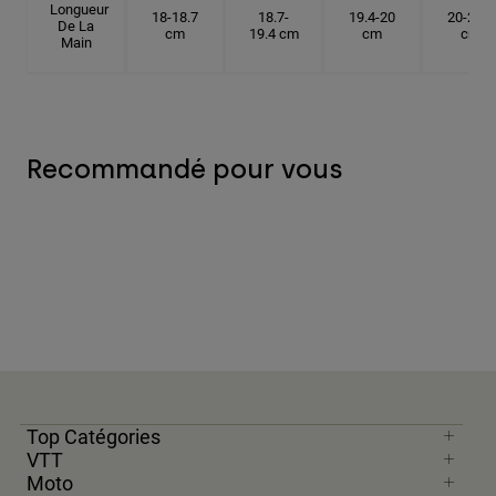
Longueur
18-18.7
18.7-
19.4-20
20-20.6
De La
cm
19.4 cm
cm
cm
Main
Recommandé pour vous
Top Catégories
VTT
Moto