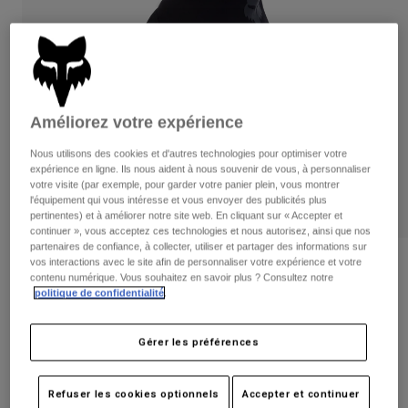
Pantalons
Protections
Pantalons
Chemises
Pantalons
Masques
Voir tout
Gants
Chaussettes
Shorts
Voir tout
Vestes
Améliorez votre expérience
Vestes
Femme
Protections
Nous utilisons des cookies et d'autres technologies pour optimiser votre
expérience en ligne. Ils nous aident à nous souvenir de vous, à personnaliser
T-shirts et tops
Gants
Moto
votre visite (par exemple, pour garder votre panier plein, vous montrer
Masques
Sweats et Pulls
l'équipement qui vous intéresse et vous envoyer des publicités plus
Protections
pertinentes) et à améliorer notre site web. En cliquant sur « Accepter et
Casques
Vestes
continuer », vous acceptez ces technologies et nous autorisez, ainsi que nos
Chaussettes
Maillots
partenaires de confiance, à collecter, utiliser et partager des informations sur
Pantalons
Masques
vos interactions avec le site afin de personnaliser votre expérience et votre
Avis
Pantalons
contenu numérique. Vous souhaitez en savoir plus ? Consultez notre
Sacs et accessoires
Chemises
politique de confidentialité
.
Gants Ranger Fire
Bottes
Chaussettes
Voir tout
Pièces de rechange
Protections
Article n°
33803
Gérer les préférences
Accessoires
Gants
44,99 €
Enfants
Masques
Pièces de rechange
Refuser les cookies optionnels
Accepter et continuer