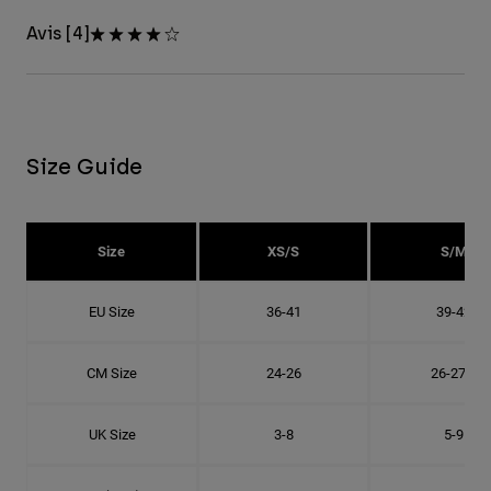
Avis [4]
Size Guide
Size
XS/S
S/M
EU Size
36-41
39-42
CM Size
24-26
26-27.8
UK Size
3-8
5-9