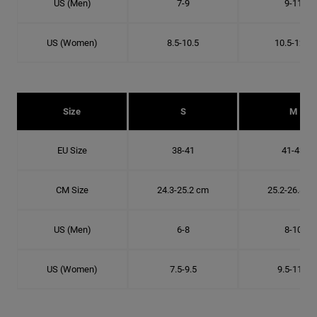
US (Men)
7-9
9-11
US (Women)
8.5-10.5
10.5-12.5
Size
S
M
EU Size
38-41
41-43
CM Size
24.3-25.2 cm
25.2-26.8 c
US (Men)
6-8
8-10
US (Women)
7.5-9.5
9.5-11.5