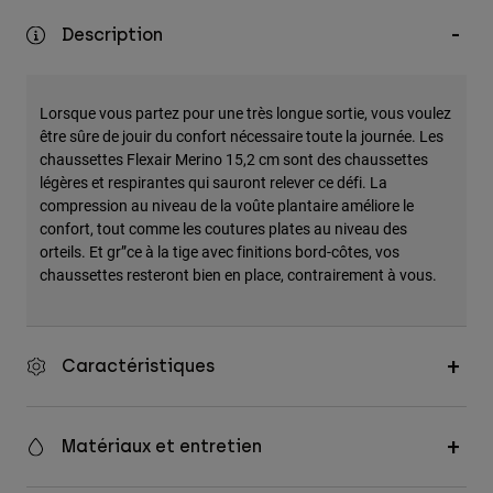
Accessoires
Description
Tous les accessoires
Sacs et sacs à dos
Lorsque vous partez pour une très longue sortie, vous voulez
Chapeaux et Casquettes
être sûre de jouir du confort nécessaire toute la journée. Les
chaussettes Flexair Merino 15,2 cm sont des chaussettes
Voir tout
légères et respirantes qui sauront relever ce défi. La
compression au niveau de la voûte plantaire améliore le
confort, tout comme les coutures plates au niveau des
orteils. Et gr”ce à la tige avec finitions bord-côtes, vos
chaussettes resteront bien en place, contrairement à vous.
Caractéristiques
Matériaux et entretien