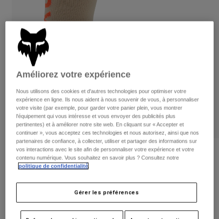
Pantalons
Protections
Pantalons
Chemises
Pantalons
Masques
Voir tout
Gants
Chaussettes
Shorts
Voir tout
Vestes
Vestes
Femme
Améliorez votre expérience
Protections
Nous utilisons des cookies et d'autres technologies pour optimiser votre
T-shirts et tops
Gants
Moto
expérience en ligne. Ils nous aident à nous souvenir de vous, à personnaliser
Masques
Sweats et Pulls
votre visite (par exemple, pour garder votre panier plein, vous montrer
Protections
Casques
l'équipement qui vous intéresse et vous envoyer des publicités plus
Vestes
pertinentes) et à améliorer notre site web. En cliquant sur « Accepter et
Chaussettes
Maillots
continuer », vous acceptez ces technologies et nous autorisez, ainsi que nos
Pantalons
Masques
partenaires de confiance, à collecter, utiliser et partager des informations sur
Pantalons
vos interactions avec le site afin de personnaliser votre expérience et votre
Sacs et accessoires
Chemises
Avis
contenu numérique. Vous souhaitez en savoir plus ? Consultez notre
Bottes
Chaussettes
politique de confidentialité
.
Voir tout
Chaussettes Flexair Merino 15 cm
Pièces de rechange
Protections
Accessoires
Gérer les préférences
Gants
Article n°
31524
Enfants
Masques
Pièces de rechange
Price reduced from
to
27,99 €
18,19 €
35% OFF