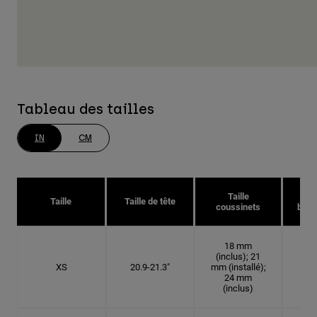
Tableau des tailles
IN
CM
Taille
Taille
Taille de tête
coussinets
bonn
18 mm
(inclus); 21
XS
20.9-21.3"
mm (installé);
6 5
24 mm
(inclus)