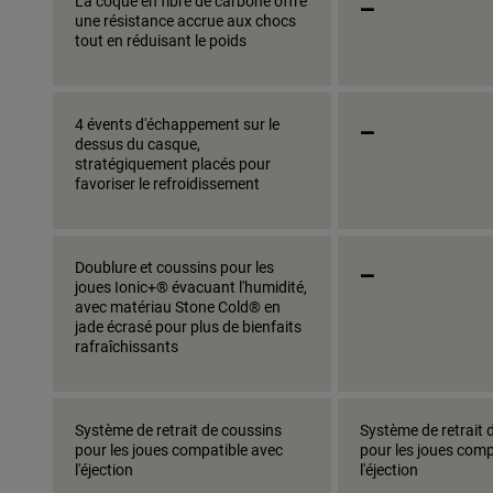
_
La coque en fibre de carbone offre
une résistance accrue aux chocs
tout en réduisant le poids
_
4 évents d'échappement sur le
dessus du casque,
stratégiquement placés pour
favoriser le refroidissement
_
Doublure et coussins pour les
joues Ionic+® évacuant l'humidité,
avec matériau Stone Cold® en
jade écrasé pour plus de bienfaits
rafraîchissants
Système de retrait de coussins
Système de retrait 
pour les joues compatible avec
pour les joues comp
l'éjection
l'éjection