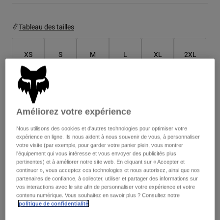
Vestes
Explorer Moto
T-shirts
Chaussettes
Sweats et Pulls
Tableau des tailles
Voir tout
Product Help
Voir tout
Explorer VTT
XS
S
M
L
XL
2XL
Guide équipements MOTO
Vêtements Casual
Product Help
Accessoires
Guide d'entretien d'un casque
Couleur -
Noir mat
Guide équipements VTT
Tops
Guide d'entretien des bottes
Chapeaux et Casquettes
Améliorez votre expérience
Sweats et Pulls
Guide d'entretien d'un casque
Sacs et sacs à dos
Vestes
Nous utilisons des cookies et d'autres technologies pour optimiser votre
Chaussettes
expérience en ligne. Ils nous aident à nous souvenir de vous, à personnaliser
sélectionné
Pantalons
votre visite (par exemple, pour garder votre panier plein, vous montrer
Stickers
l'équipement qui vous intéresse et vous envoyer des publicités plus
Shorts
Ajouter au panier
pertinentes) et à améliorer notre site web. En cliquant sur « Accepter et
Autres accessoires
continuer », vous acceptez ces technologies et nous autorisez, ainsi que nos
Short-de-Bain
Voir tout
partenaires de confiance, à collecter, utiliser et partager des informations sur
Voir tout
vos interactions avec le site afin de personnaliser votre expérience et votre
contenu numérique. Vous souhaitez en savoir plus ? Consultez notre
Frais de port gratuits pour toute commande supérieure à 125€
politique de confidentialité
.
Retours simples