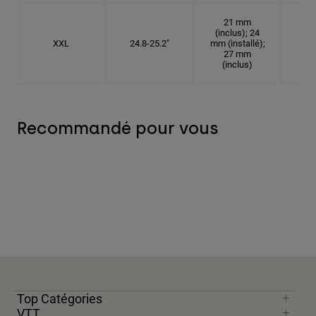
21 mm
(inclus); 24
XXL
24.8-25.2"
mm (installé);
7
27 mm
(inclus)
Recommandé pour vous
Top Catégories
VTT