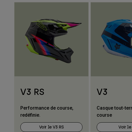
V3 RS
V3
Performance de course,
Casque tout-terr
redéfinie.
course
Voir le V3 RS
Voir le