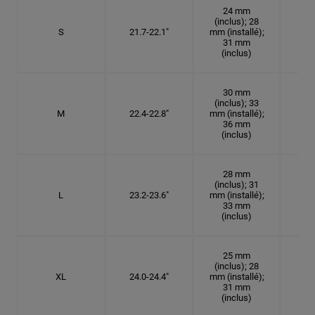
24 mm
(inclus); 28
S
21.7-22.1"
mm (installé);
6
31 mm
(inclus)
30 mm
(inclus); 33
M
22.4-22.8"
mm (installé);
7 1
36 mm
(inclus)
28 mm
(inclus); 31
L
23.2-23.6"
mm (installé);
7 3
33 mm
(inclus)
25 mm
(inclus); 28
XL
24.0-24.4"
mm (installé);
7 5
31 mm
(inclus)