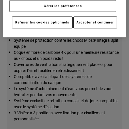
Accessoires
Gérer les préférences
Tous les accessoires
Caractéristiques principales
Refuser les cookies optionnels
Accepter et continuer
Sacs et sacs à dos
Chapeaux et Casquettes
Système de protection contre les chocs Mips® Integra Split
Voir tout
équipé
Coque en fibre de carbone 4K pour une meilleure résistance
aux chocs et un poids réduit
Ouvertures de ventilation stratégiquement placées pour
aspirer l'air et faciliter le refroidissement
Compatible avec la plupart des systèmes de
communication du casque
Le système d'acheminement d'eau vous permet de vous
hydrater pendant vos mouvements
Système exclusif de retrait du coussinet de joue compatible
avec le système d'éjection
3-Visière à 3 positions avec fixation par cisaillement
personnalisée