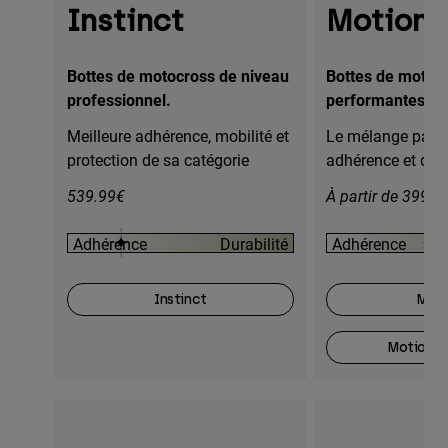
Instinct
Motion
Bottes de motocross de niveau
Bottes de motoc
professionnel.
performantes.
Meilleure adhérence, mobilité et
Le mélange parfai
protection de sa catégorie
adhérence et dura
539.99€
À partir de 399.9
Adhérence
Durabilité
Adhérence
Instinct
Moti
Motion O