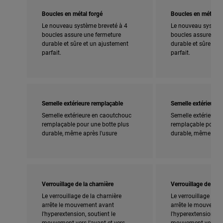
Boucles en métal forgé
Boucles en métal f
Le nouveau système breveté à 4
Le nouveau système
boucles assure une fermeture
boucles assure une
durable et sûre et un ajustement
durable et sûre et 
parfait.
parfait.
Semelle extérieure remplaçable
Semelle extérieure 
Semelle extérieure en caoutchouc
Semelle extérieure
remplaçable pour une botte plus
remplaçable pour u
durable, même après l'usure
durable, même aprè
Verrouillage de la charnière
Verrouillage de la c
Le verrouillage de la charnière
Le verrouillage de l
arrête le mouvement avant
arrête le mouvemen
l'hyperextension, soutient le
l'hyperextension, so
mouvement vers l'avant et vers
mouvement vers l'a