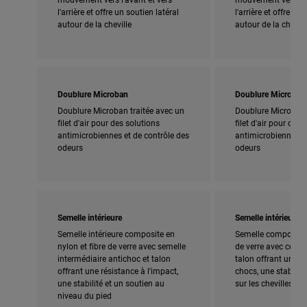
l'arrière et offre un soutien latéral
l'arrière et offre un
autour de la cheville
autour de la chevill
Doublure Microban
Doublure Microban
Doublure Microban traitée avec un
Doublure Microban 
filet d'air pour des solutions
filet d'air pour des 
antimicrobiennes et de contrôle des
antimicrobiennes et
odeurs
odeurs
Semelle intérieure
Semelle intérieure
Semelle intérieure composite en
Semelle composite 
nylon et fibre de verre avec semelle
de verre avec couss
intermédiaire antichoc et talon
talon offrant une r
offrant une résistance à l'impact,
chocs, une stabilité
une stabilité et un soutien au
sur les chevilles
niveau du pied