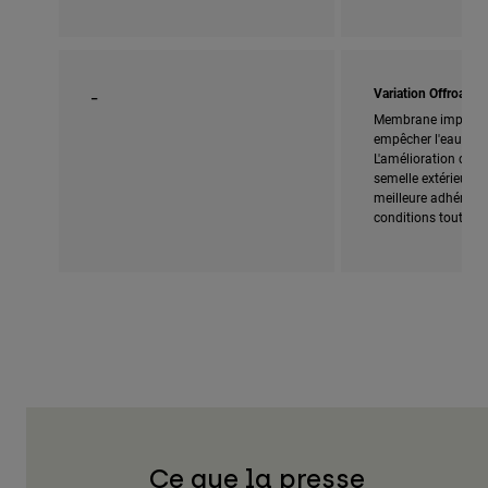
_
Variation Offroad
Membrane impermé
empêcher l'eau de p
L'amélioration de la
semelle extérieure o
meilleure adhérenc
conditions tout-terr
Ce que la presse