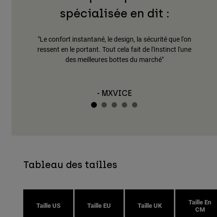
spécialisée en dit :
fort instantané, le design, la sécurité que l'on
"Léger, précis et s
 en le portant. Tout cela fait de l'Instinct l'une
command
des meilleures bottes du marché"
- E
- MXVICE
Tableau des tailles
Taille En
Taille US
Taille EU
Taille UK
CM