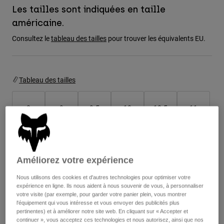
Vestes
Explorer Moto
Les tailles sont indiquées en taille
T-shirts
Chaussettes
américaine.
Sweats et Pulls
Voir tout
Consultez le
tableau des tailles
pour trouver les équivalents EU.
Product Help
Voir tout
Explorer VTT
Guide équipements MOTO
Vêtements Casual
Product Help
Tableau des tailles
Accessoires
Guide d'entretien d'un casque
Guide équipements VTT
Tops
Guide d'entretien des bottes
Chapeaux et Casquettes
8
9
9.5
10
10.5
11
Sweats et Pulls
Guide d'entretien d'un casque
Sacs et sacs à dos
Vestes
Chaussettes
11.5
12
13
14
Pantalons
Stickers
Améliorez votre expérience
Shorts
Autres accessoires
Short-de-Bain
Nous utilisons des cookies et d'autres technologies pour optimiser votre
Couleur -
Noir
Voir tout
expérience en ligne. Ils nous aident à nous souvenir de vous, à personnaliser
Voir tout
votre visite (par exemple, pour garder votre panier plein, vous montrer
l'équipement qui vous intéresse et vous envoyer des publicités plus
pertinentes) et à améliorer notre site web. En cliquant sur « Accepter et
continuer », vous acceptez ces technologies et nous autorisez, ainsi que nos