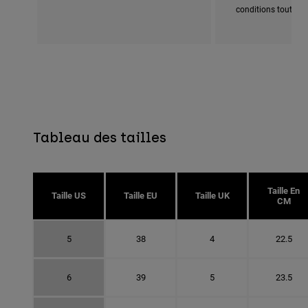
conditions tout-terr
Tableau des tailles
Taille En
Taille US
Taille EU
Taille UK
CM
5
38
4
22.5
6
39
5
23.5