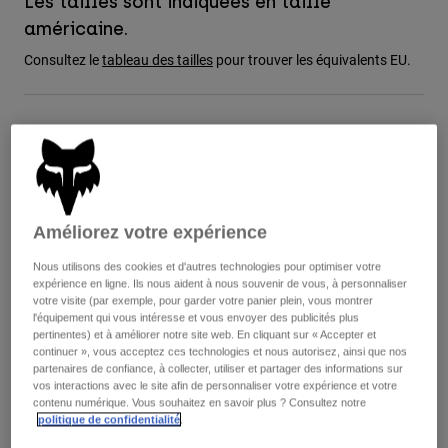
Les tailles sont indiquées en taille
Vestes
Explorer Moto
T-shirts
américaine.
Chaussettes
Sweats et Pulls
Consultez le
tableau des tailles
pour trouver les équivalents EU.
Voir tout
Product Help
Voir tout
Explorer VTT
Guide équipements MOTO
Tableau des tailles
Vêtements Casual
Product Help
Accessoires
Guide d'entretien d'un casque
Guide équipements VTT
Tops
8
9
9.5
10
10.5
11
Guide d'entretien des bottes
Chapeaux et Casquettes
Sweats et Pulls
Améliorez votre expérience
Guide d'entretien d'un casque
Sacs et sacs à dos
Vestes
11.5
12
13
14
Nous utilisons des cookies et d'autres technologies pour optimiser votre
Chaussettes
expérience en ligne. Ils nous aident à nous souvenir de vous, à personnaliser
Pantalons
Stickers
votre visite (par exemple, pour garder votre panier plein, vous montrer
l'équipement qui vous intéresse et vous envoyer des publicités plus
Shorts
Autres accessoires
pertinentes) et à améliorer notre site web. En cliquant sur « Accepter et
Couleur -
Rose fluo
Short-de-Bain
continuer », vous acceptez ces technologies et nous autorisez, ainsi que nos
Voir tout
partenaires de confiance, à collecter, utiliser et partager des informations sur
Voir tout
vos interactions avec le site afin de personnaliser votre expérience et votre
contenu numérique. Vous souhaitez en savoir plus ? Consultez notre
politique de confidentialité
.
sélectionné