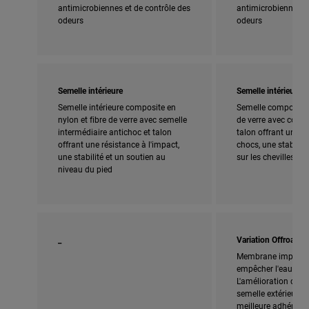
antimicrobiennes et de contrôle des
antimicrobiennes et
odeurs
odeurs
Semelle intérieure
Semelle intérieure
Semelle intérieure composite en
Semelle composite 
nylon et fibre de verre avec semelle
de verre avec couss
intermédiaire antichoc et talon
talon offrant une r
offrant une résistance à l'impact,
chocs, une stabilité
une stabilité et un soutien au
sur les chevilles
niveau du pied
_
Variation Offroad
Membrane impermé
empêcher l'eau de p
L'amélioration de la
semelle extérieure o
meilleure adhérenc