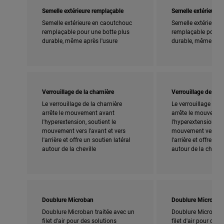
Semelle extérieure remplaçable
Semelle extérieure 
Semelle extérieure en caoutchouc
Semelle extérieure
remplaçable pour une botte plus
remplaçable pour u
durable, même après l'usure
durable, même aprè
Verrouillage de la charnière
Verrouillage de la c
Le verrouillage de la charnière
Le verrouillage de l
arrête le mouvement avant
arrête le mouvemen
l'hyperextension, soutient le
l'hyperextension, so
mouvement vers l'avant et vers
mouvement vers l'a
l'arrière et offre un soutien latéral
l'arrière et offre un
autour de la cheville
autour de la chevill
Doublure Microban
Doublure Microban
Doublure Microban traitée avec un
Doublure Microban 
filet d'air pour des solutions
filet d'air pour des 