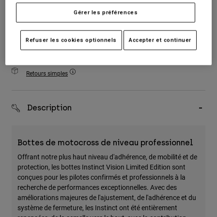
Accessoires
Gérer les préférences
Ajouter au panier
Tous les accessoires
Refuser les cookies optionnels
Accepter et continuer
Sacs et sacs à dos
Frais de port gratuits pour toute commande supérieure à 125€
Chapeaux et Casquettes
Retours simples
Voir tout
Description
Bottes de motocross de niveau professionnel
Offrant notre plus haut niveau d'adhérence, de mobilité et de
protection, les bottes Instinct Vision Limited Edition sont
conçues pour les pilotes confirmés et professionnels à la
recherche de performances exceptionnelles. Avec des
améliorations majeures de l'ajustement, de l'adhérence et du
système de fermeture, les Instinct ont été entièrement