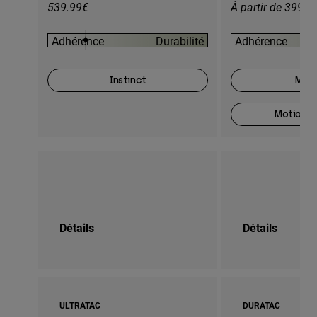
539.99€
À partir de 399.9
Adhérence
Durabilité
Adhérence
Instinct
Moti
Motion O
Détails
Détails
ULTRATAC
DURATAC