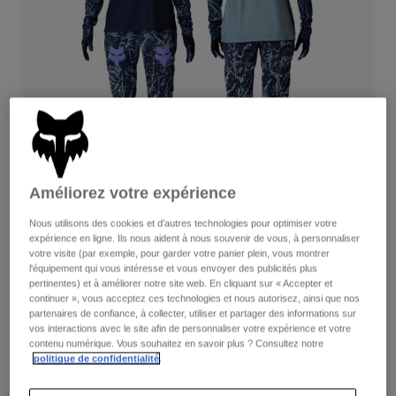
Pantalons
Protections
Pantalons
Chemises
Pantalons
Masques
Voir tout
Gants
Chaussettes
Shorts
Voir tout
Vestes
Vestes
Femme
Protections
T-shirts et tops
Gants
Moto
Masques
Améliorez votre expérience
Sweats et Pulls
Protections
Casques
Vestes
Nous utilisons des cookies et d'autres technologies pour optimiser votre
Ranger Image Print
Chaussettes
Maillots
expérience en ligne. Ils nous aident à nous souvenir de vous, à personnaliser
Pantalons
Masques
votre visite (par exemple, pour garder votre panier plein, vous montrer
Combinez le tout
avec la collection Lifestyle.
Pantalons
l'équipement qui vous intéresse et vous envoyer des publicités plus
Sacs et accessoires
Chemises
pertinentes) et à améliorer notre site web. En cliquant sur « Accepter et
Bottes
Chaussettes
continuer », vous acceptez ces technologies et nous autorisez, ainsi que nos
Voir tout
partenaires de confiance, à collecter, utiliser et partager des informations sur
Pièces de rechange
Protections
Disponible en 1 couleur :
vos interactions avec le site afin de personnaliser votre expérience et votre
Accessoires
contenu numérique. Vous souhaitez en savoir plus ? Consultez notre
Gants
politique de confidentialité
.
Enfants
Masques
Pièces de rechange