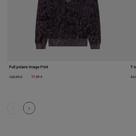
Pull polaire Image Print
T-s
Price reduced from
to
77,99 €
Pri
129,99 €
34,