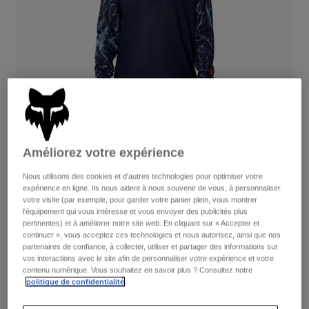
Pantalons
Protections
Pantalons
Chemises
Pantalons
Masques
Voir tout
Gants
Chaussettes
Shorts
Voir tout
Vestes
Vestes
Femme
Protections
T-shirts et tops
Gants
Moto
Masques
Améliorez votre expérience
Sweats et Pulls
Protections
Casques
Vestes
Nous utilisons des cookies et d'autres technologies pour optimiser votre
Ranger Image Print
Chaussettes
Maillots
expérience en ligne. Ils nous aident à nous souvenir de vous, à personnaliser
Pantalons
Masques
votre visite (par exemple, pour garder votre panier plein, vous montrer
Combinez le tout
avec la collection Lifestyle.
Pantalons
l'équipement qui vous intéresse et vous envoyer des publicités plus
Sacs et accessoires
Chemises
pertinentes) et à améliorer notre site web. En cliquant sur « Accepter et
Bottes
Chaussettes
continuer », vous acceptez ces technologies et nous autorisez, ainsi que nos
Voir tout
partenaires de confiance, à collecter, utiliser et partager des informations sur
Pièces de rechange
Protections
Disponible en 2 couleurs :
vos interactions avec le site afin de personnaliser votre expérience et votre
Accessoires
contenu numérique. Vous souhaitez en savoir plus ? Consultez notre
Gants
politique de confidentialité
.
Enfants
Masques
Pièces de rechange