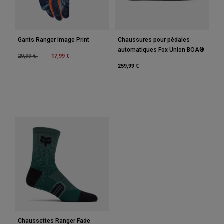
Gants Ranger Image Print
Chaussures pour pédales
automatiques Fox Union BOA®
Price reduced from
to
17,99 €
29,99 €
259,99 €
Chaussettes Ranger Fade