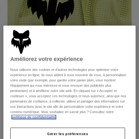
Pantalons
Protections
Pantalons
Chemises
Pantalons
Masques
Voir tout
Gants
Chaussettes
Shorts
Voir tout
Vestes
Vestes
Femme
Protections
Améliorez votre expérience
T-shirts et tops
Gants
Moto
Masques
Sweats et Pulls
Nous utilisons des cookies et d'autres technologies pour optimiser votre
Protections
Casques
expérience en ligne. Ils nous aident à nous souvenir de vous, à personnaliser
Vestes
votre visite (par exemple, pour garder votre panier plein, vous montrer
Flexair Aura
Chaussettes
Maillots
l'équipement qui vous intéresse et vous envoyer des publicités plus
Pantalons
Masques
pertinentes) et à améliorer notre site web. En cliquant sur « Accepter et
Pantalons
continuer », vous acceptez ces technologies et nous autorisez, ainsi que nos
Sacs et accessoires
Chemises
Disponible en 3 couleurs :
partenaires de confiance, à collecter, utiliser et partager des informations sur
Bottes
Chaussettes
Voir tout
vos interactions avec le site afin de personnaliser votre expérience et votre
Pièces de rechange
contenu numérique. Vous souhaitez en savoir plus ? Consultez notre
Protections
politique de confidentialité
.
Accessoires
Gants
Enfants
Masques
Pièces de rechange
Gérer les préférences