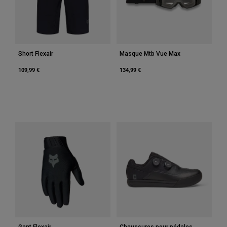
Accessoires
Tous les accessoires
Sacs et sacs à dos
Short Flexair
Masque Mtb Vue Max
Chapeaux et Casquettes
109,99 €
134,99 €
Voir tout
Gant Flexair
Chaussures pour pédales