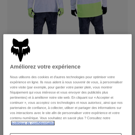
Pantalons
Protections
Pantalons
Chemises
Pantalons
Masques
Voir tout
Gants
Chaussettes
Shorts
Voir tout
Vestes
Vestes
Femme
Protections
T-shirts et tops
Gants
Moto
Masques
Améliorez votre expérience
Sweats et Pulls
Protections
Casques
Vestes
Nous utilisons des cookies et d'autres technologies pour optimiser votre
Édition spéciale Lunar
Chaussettes
Maillots
expérience en ligne. Ils nous aident à nous souvenir de vous, à personnaliser
Pantalons
Masques
votre visite (par exemple, pour garder votre panier plein, vous montrer
Changement d'heure, changement de luminosité. La nouvelle
Pantalons
l'équipement qui vous intéresse et vous envoyer des publicités plus
Sacs et accessoires
Chemises
collection Lunar vous équipe pour rider quand les autres
pertinentes) et à améliorer notre site web. En cliquant sur « Accepter et
Bottes
Chaussettes
rentrent. Profitez d'une visibilité maximale avec les détails
continuer », vous acceptez ces technologies et nous autorisez, ainsi que nos
Voir tout
réfléchissants du pantalon Ranger, d'une protection de pointe
partenaires de confiance, à collecter, utiliser et partager des informations sur
Pièces de rechange
Protections
vos interactions avec le site afin de personnaliser votre expérience et votre
avec le casque Speedframe Pro et d'un confort ultime avec les
Accessoires
contenu numérique. Vous souhaitez en savoir plus ? Consultez notre
Gants
chaussures Fox Union All-Weather.
politique de confidentialité
.
Enfants
Masques
Pièces de rechange
Également disponible pour les femmes.
Voir le kit
.