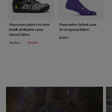
Chaussures plates Fox Union
Chaussettes Defend Lunar
BOA® All Weather Lunar
20 cm Special Edition
Special Edition
22,99 €
Price reduced from
to
167,99 €
239,99 €