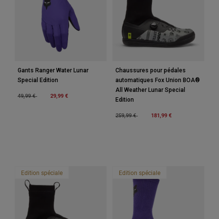
Gants Ranger Water Lunar
Chaussures pour pédales
Special Edition
automatiques Fox Union BOA®
All Weather Lunar Special
Price reduced from
to
29,99 €
49,99 €
Edition
Price reduced from
to
181,99 €
259,99 €
Edition spéciale
Edition spéciale