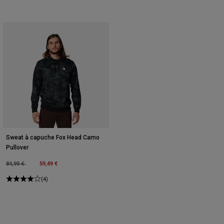
Sweat à capuche Fox Head Camo
Pullover
Price reduced from
to
59,49 €
84,99 €
(4)