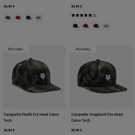
34,99 €
34,99 €
Product swatch type of Noir/Gris anthracite.
Product swatch type of Rouge flamme.
Product swatch type of Bleu nuit (Heather).
Product swatch type of Gris Acier.
(2)
Product swatch type of Noir/Gris 
Product swatch type of Rou
Product swatch type of
Product swatch ty
Nouveau
Nouveau
Casquette Flexfit Fox Head Camo
Casquette Snapback Fox Head
Tech
Camo Tech
34,99 €
39,99 €