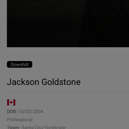
Downhill
Jackson Goldstone
DOB:
10/02/2004
Professional
Team:
Santa Cruz Syndicate