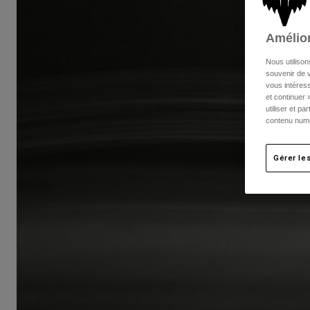
Amélior
Nous utilison
souvenir de v
vous intéress
et continuer 
utiliser et p
contenu numé
Gérer le