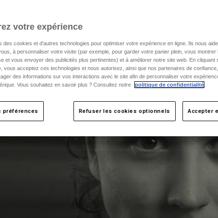
ez votre expérience
s des cookies et d'autres technologies pour optimiser votre expérience en ligne. Ils nous aid
ous, à personnaliser votre visite (par exemple, pour garder votre panier plein, vous montrer 
e et vous envoyer des publicités plus pertinentes) et à améliorer notre site web. En cliquant
», vous acceptez ces technologies et nous autorisez, ainsi que nos partenaires de confiance, 
artager des informations sur vos interactions avec le site afin de personnaliser votre expérienc
rique. Vous souhaitez en savoir plus ? Consultez notre
politique de confidentialité
.
s préférences
Refuser les cookies optionnels
Accepter e