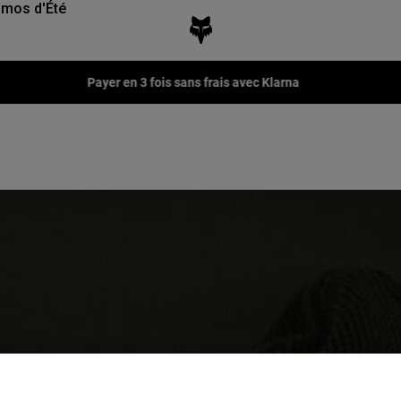
mos d'Été
Fox LAB Capsule Collection -
Voir la collection