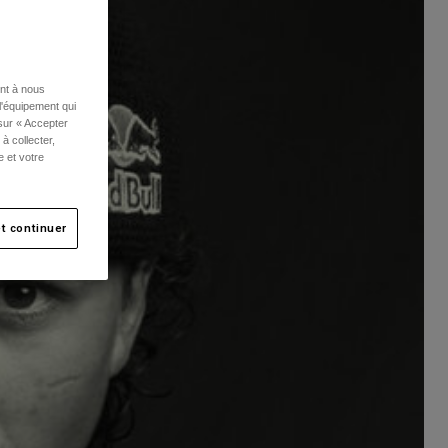
ent à nous
l'équipement qui
 sur « Accepter
à collecter,
e et votre
t continuer