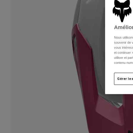
Amélior
Nous utilison
souvenir de v
vous intéress
et continuer 
utiliser et p
contenu numé
Gérer le