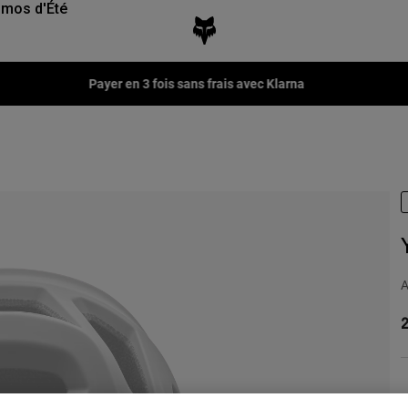
mos d'Été
Fox LAB Capsule Collection -
Voir la collection
A
2
C