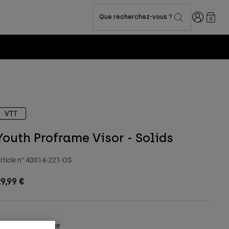
Connexion
Que recherchez-vous ?
0
VTT
Youth Proframe Visor - Solids
rticle n°
40014-221-OS
9,99 €
ouleur -
Vert sauge