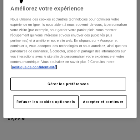
Pantalons
Protections
Pantalons
Améliorez votre expérience
Chemises
Pantalons
Masques
Nous utilisons des cookies et d'autres technologies pour optimiser votre
Voir tout
Gants
expérience en ligne. Ils nous aident à nous souvenir de vous, à personnaliser
Chaussettes
Shorts
votre visite (par exemple, pour garder votre panier plein, vous montrer
l'équipement qui vous intéresse et vous envoyer des publicités plus
Voir tout
Vestes
pertinentes) et à améliorer notre site web. En cliquant sur « Accepter et
Vestes
Femme
continuer », vous acceptez ces technologies et nous autorisez, ainsi que nos
partenaires de confiance, à collecter, utiliser et partager des informations sur
Protections
vos interactions avec le site afin de personnaliser votre expérience et votre
T-shirts et tops
Gants
Moto
contenu numérique. Vous souhaitez en savoir plus ? Consultez notre
politique de confidentialité
.
Masques
Sweats et Pulls
Protections
Casques
Vestes
Chaussettes
Gérer les préférences
Maillots
Pantalons
Masques
Youth Proframe Thrive Visor
Pantalons
Sacs et accessoires
Chemises
Refuser les cookies optionnels
Accepter et continuer
Bottes
Chaussettes
Article n°
40015-512-OS
Voir tout
Pièces de rechange
Protections
29,99 €
Accessoires
Gants
Enfants
Masques
Pièces de rechange