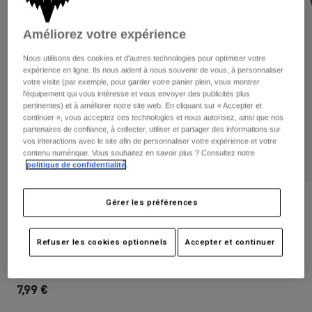
Pantalons
Protections
Pantalons
Chemises
Pantalons
Améliorez votre expérience
Masques
Voir tout
Gants
Chaussettes
Nous utilisons des cookies et d'autres technologies pour optimiser votre
Shorts
expérience en ligne. Ils nous aident à nous souvenir de vous, à personnaliser
Voir tout
votre visite (par exemple, pour garder votre panier plein, vous montrer
Vestes
l'équipement qui vous intéresse et vous envoyer des publicités plus
Vestes
Femme
pertinentes) et à améliorer notre site web. En cliquant sur « Accepter et
Protections
continuer », vous acceptez ces technologies et nous autorisez, ainsi que nos
partenaires de confiance, à collecter, utiliser et partager des informations sur
T-shirts et tops
Gants
Moto
vos interactions avec le site afin de personnaliser votre expérience et votre
Masques
Sweats et Pulls
contenu numérique. Vous souhaitez en savoir plus ? Consultez notre
Protections
politique de confidentialité
.
Casques
Vestes
Chaussettes
Maillots
Pantalons
Masques
Avis
Gérer les préférences
Pantalons
Sacs et accessoires
Chemises
Visière Speedframe Pro
Bottes
Chaussettes
Voir tout
Refuser les cookies optionnels
Accepter et continuer
Pièces de rechange
Protections
Article n°
26401
Accessoires
Gants
7,99 €
Enfants
Masques
Pièces de rechange