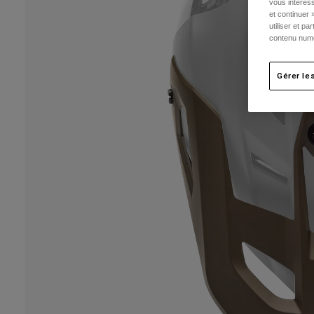
vous intéress
et continuer 
utiliser et p
contenu numé
Gérer le