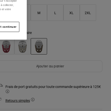
 sur « Accepter
à collecter,
e et votre
XS
S
M
L
XL
2XL
t continuer
ouleur -
Vert militaire
sélectionné
Ajouter au panier
Frais de port gratuits pour toute commande supérieure à 125€
Retours simples