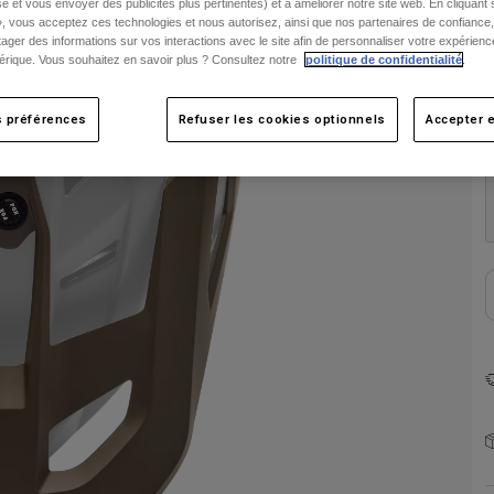
e et vous envoyer des publicités plus pertinentes) et à améliorer notre site web. En cliquant
», vous acceptez ces technologies et nous autorisez, ainsi que nos partenaires de confiance, 
artager des informations sur vos interactions avec le site afin de personnaliser votre expérienc
rique. Vous souhaitez en savoir plus ? Consultez notre
politique de confidentialité
.
s préférences
Refuser les cookies optionnels
Accepter e
C