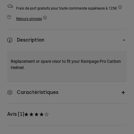
Accessoires
Frais de port gratuits pour toute commande supérieure à 125€
Tous les accessoires
Retours simples
Sacs et sacs à dos
Chapeaux et Casquettes
Description
Voir tout
Replacement or spare visor to fit your Rampage Pro Carbon
Helmet.
Caractéristiques
Avis [1]