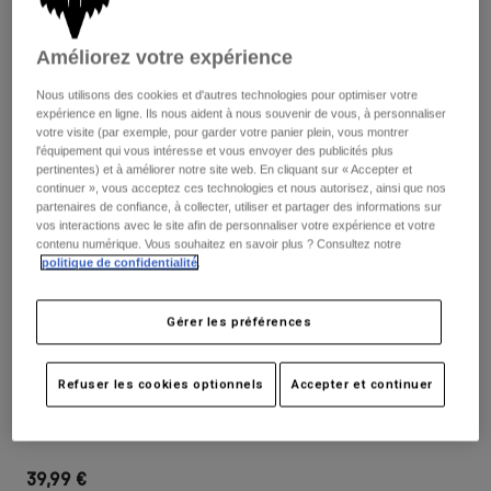
Pantalons
Protections
Pantalons
Chemises
Pantalons
Améliorez votre expérience
Masques
Voir tout
Gants
Chaussettes
Nous utilisons des cookies et d'autres technologies pour optimiser votre
Shorts
expérience en ligne. Ils nous aident à nous souvenir de vous, à personnaliser
Voir tout
Vestes
votre visite (par exemple, pour garder votre panier plein, vous montrer
l'équipement qui vous intéresse et vous envoyer des publicités plus
Vestes
Femme
pertinentes) et à améliorer notre site web. En cliquant sur « Accepter et
Protections
continuer », vous acceptez ces technologies et nous autorisez, ainsi que nos
T-shirts et tops
Gants
partenaires de confiance, à collecter, utiliser et partager des informations sur
Moto
vos interactions avec le site afin de personnaliser votre expérience et votre
Masques
Sweats et Pulls
contenu numérique. Vous souhaitez en savoir plus ? Consultez notre
Protections
Casques
politique de confidentialité
.
Vestes
Chaussettes
Maillots
Pantalons
Masques
Avis
Gérer les préférences
Pantalons
Sacs et accessoires
Chemises
Rampage Pro Carbon Dvide Helmet
Bottes
Chaussettes
Voir tout
Visor
Refuser les cookies optionnels
Accepter et continuer
Pièces de rechange
Protections
Accessoires
Article n°
31230
Gants
Enfants
Masques
Pièces de rechange
39,99 €