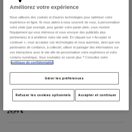
Pantalons
Protections
Améliorez votre expérience
Pantalons
Chemises
Pantalons
Masques
Nous utilisons des cookies et d'autres technologies pour optimiser votre
Voir tout
Gants
expérience en ligne. Ils nous aident à nous souvenir de vous, à personnaliser
Chaussettes
Shorts
votre visite (par exemple, pour garder votre panier plein, vous montrer
l'équipement qui vous intéresse et vous envoyer des publicités plus
Voir tout
Vestes
pertinentes) et à améliorer notre site web. En cliquant sur « Accepter et
Vestes
Femme
continuer », vous acceptez ces technologies et nous autorisez, ainsi que nos
partenaires de confiance, à collecter, utiliser et partager des informations sur
Protections
vos interactions avec le site afin de personnaliser votre expérience et votre
T-shirts et tops
Gants
Moto
contenu numérique. Vous souhaitez en savoir plus ? Consultez notre
politique de confidentialité
.
Masques
Sweats et Pulls
Protections
Casques
Vestes
Chaussettes
Gérer les préférences
Maillots
Pantalons
Masques
Proframe Visor - Solids
Pantalons
Sacs et accessoires
Chemises
Refuser les cookies optionnels
Accepter et continuer
Bottes
Chaussettes
Article n°
40012
Voir tout
Pièces de rechange
Protections
29,99 €
Accessoires
Gants
Enfants
Masques
Pièces de rechange