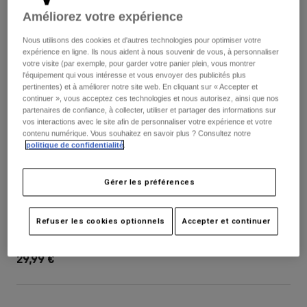
Pantalons
Protections
Améliorez votre expérience
Pantalons
Chemises
Pantalons
Masques
Nous utilisons des cookies et d'autres technologies pour optimiser votre
Voir tout
Gants
expérience en ligne. Ils nous aident à nous souvenir de vous, à personnaliser
Chaussettes
Shorts
votre visite (par exemple, pour garder votre panier plein, vous montrer
l'équipement qui vous intéresse et vous envoyer des publicités plus
Voir tout
Vestes
pertinentes) et à améliorer notre site web. En cliquant sur « Accepter et
Vestes
Femme
continuer », vous acceptez ces technologies et nous autorisez, ainsi que nos
partenaires de confiance, à collecter, utiliser et partager des informations sur
Protections
vos interactions avec le site afin de personnaliser votre expérience et votre
T-shirts et tops
Gants
Moto
contenu numérique. Vous souhaitez en savoir plus ? Consultez notre
politique de confidentialité
.
Masques
Sweats et Pulls
Protections
Casques
Vestes
Chaussettes
Gérer les préférences
Maillots
Pantalons
Masques
Proframe Thrive Visor
Pantalons
Sacs et accessoires
Chemises
Refuser les cookies optionnels
Accepter et continuer
Bottes
Chaussettes
Article n°
40013
Voir tout
Pièces de rechange
Protections
29,99 €
Accessoires
Gants
Enfants
Masques
Pièces de rechange