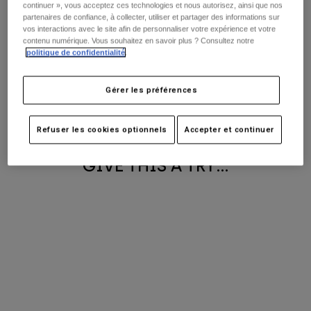
Pantalons
continuer », vous acceptez ces technologies et nous autorisez, ainsi que nos
n'avons actuellement aucun
Protections
Pantalons
partenaires de confiance, à collecter, utiliser et partager des informations sur
Chemises
vos interactions avec le site afin de personnaliser votre expérience et votre
Pantalons
produit dans cette catégorie.
Masques
contenu numérique. Vous souhaitez en savoir plus ? Consultez notre
Voir tout
Gants
politique de confidentialité
.
Consultez nos meilleures offres
Chaussettes
Shorts
ici:
Voir tout
Vestes
Gérer les préférences
Vestes
Femme
Protections
MEILLEURES OFFRES
Refuser les cookies optionnels
Accepter et continuer
T-shirts et tops
Gants
Moto
Masques
Sweats et Pulls
GIVE THIS A TRY...
Protections
Casques
Vestes
Chaussettes
Maillots
Pantalons
Masques
Pantalons
Sacs et accessoires
Chemises
Bottes
Chaussettes
Voir tout
Pièces de rechange
Protections
Accessoires
Gants
Enfants
Masques
Pièces de rechange