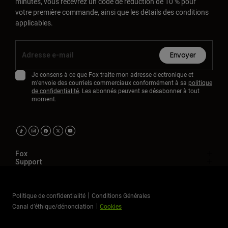
minutes, vous recevrez un code de réduction de 10 % pour
Accessoires
votre première commande, ainsi que les détails des conditions
applicables.
Tous les accessoires
Sacs et sacs à dos
Envoyer
Chapeaux et Casquettes
Je consens à ce que Fox traite mon adresse électronique et
Voir tout
m'envoie des courriels commerciaux conformément à sa
politique
de confidentialité
. Les abonnés peuvent se désabonner à tout
moment.
Fox
Support
Politique de confidentialité
Conditions Générales
Canal d’éthique/dénonciation
Cookies