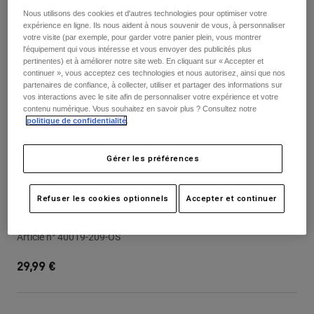
Pantalons
Nous utilisons des cookies et d'autres technologies pour optimiser votre
Protections
Pantalons
Chemises
expérience en ligne. Ils nous aident à nous souvenir de vous, à personnaliser
Pantalons
Masques
votre visite (par exemple, pour garder votre panier plein, vous montrer
Voir tout
l'équipement qui vous intéresse et vous envoyer des publicités plus
Gants
Chaussettes
pertinentes) et à améliorer notre site web. En cliquant sur « Accepter et
Shorts
continuer », vous acceptez ces technologies et nous autorisez, ainsi que nos
Voir tout
Vestes
partenaires de confiance, à collecter, utiliser et partager des informations sur
vos interactions avec le site afin de personnaliser votre expérience et votre
Vestes
Femme
contenu numérique. Vous souhaitez en savoir plus ? Consultez notre
Protections
politique de confidentialité
.
T-shirts et tops
Gants
Moto
Masques
Sweats et Pulls
Gérer les préférences
Protections
Casques
Vestes
Chaussettes
Maillots
Pantalons
Refuser les cookies optionnels
Accepter et continuer
Masques
Youth Rampage Visor-Img Print
Pantalons
Sacs et accessoires
Chemises
Bottes
Chaussettes
Article n°
40019-209-OS
Voir tout
Pièces de rechange
Protections
29,99 €
Accessoires
Gants
Enfants
Masques
Pièces de rechange