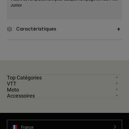
Accessoires
Junior.
Tous les accessoires
Sacs et sacs à dos
Caractéristiques
Chapeaux et Casquettes
Voir tout
Top Catégories
VTT
Moto
Accessoires
France