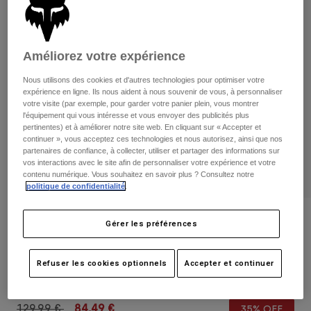
Pantalons
Protections
Pantalons
Chemises
Pantalons
Masques
Voir tout
Gants
Améliorez votre expérience
Chaussettes
Shorts
Voir tout
Nous utilisons des cookies et d'autres technologies pour optimiser votre
Vestes
expérience en ligne. Ils nous aident à nous souvenir de vous, à personnaliser
Vestes
Femme
votre visite (par exemple, pour garder votre panier plein, vous montrer
l'équipement qui vous intéresse et vous envoyer des publicités plus
Protections
pertinentes) et à améliorer notre site web. En cliquant sur « Accepter et
T-shirts et tops
Gants
Moto
continuer », vous acceptez ces technologies et nous autorisez, ainsi que nos
Masques
partenaires de confiance, à collecter, utiliser et partager des informations sur
Sweats et Pulls
vos interactions avec le site afin de personnaliser votre expérience et votre
Protections
Casques
Vestes
contenu numérique. Vous souhaitez en savoir plus ? Consultez notre
Chaussettes
politique de confidentialité
.
Maillots
Pantalons
Masques
Pantalons
Sacs et accessoires
Chemises
Avis
Gérer les préférences
Bottes
Chaussettes
Voir tout
Vue Core Masque à lentille miroir
Pièces de rechange
Protections
Refuser les cookies optionnels
Accepter et continuer
Accessoires
Gants
Article n°
32974-001-OS
Enfants
Masques
Pièces de rechange
Price reduced from
to
129,99 €
84,49 €
35% OFF