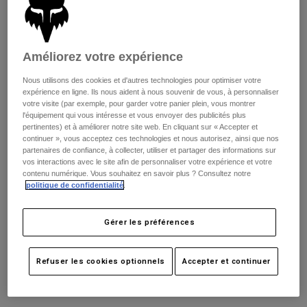
Pantalons
Protections
Pantalons
Chemises
Pantalons
Masques
Voir tout
Gants
Améliorez votre expérience
Chaussettes
Shorts
Voir tout
Nous utilisons des cookies et d'autres technologies pour optimiser votre
Vestes
expérience en ligne. Ils nous aident à nous souvenir de vous, à personnaliser
Vestes
Femme
votre visite (par exemple, pour garder votre panier plein, vous montrer
Protections
l'équipement qui vous intéresse et vous envoyer des publicités plus
pertinentes) et à améliorer notre site web. En cliquant sur « Accepter et
T-shirts et tops
Gants
Moto
continuer », vous acceptez ces technologies et nous autorisez, ainsi que nos
Masques
Sweats et Pulls
partenaires de confiance, à collecter, utiliser et partager des informations sur
Protections
vos interactions avec le site afin de personnaliser votre expérience et votre
Casques
Vestes
contenu numérique. Vous souhaitez en savoir plus ? Consultez notre
Chaussettes
Maillots
politique de confidentialité
.
Pantalons
Masques
Avis
Pantalons
Sacs et accessoires
Chemises
Gérer les préférences
Visière Speedframe Pro
Bottes
Chaussettes
Voir tout
Pièces de rechange
Protections
Article n°
26401
Accessoires
Refuser les cookies optionnels
Accepter et continuer
Gants
7,99 €
Enfants
Masques
Pièces de rechange