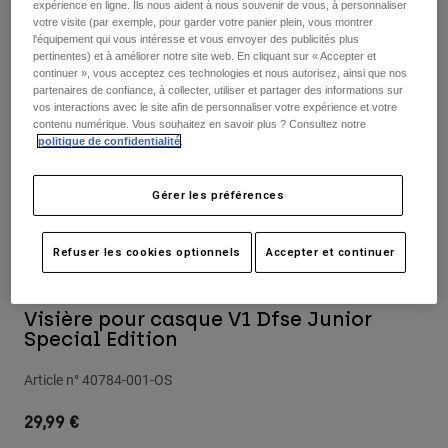
Pantalons
expérience en ligne. Ils nous aident à nous souvenir de vous, à personnaliser
Protections
votre visite (par exemple, pour garder votre panier plein, vous montrer
Pantalons
Chemises
l'équipement qui vous intéresse et vous envoyer des publicités plus
Pantalons
Masques
pertinentes) et à améliorer notre site web. En cliquant sur « Accepter et
Voir tout
Gants
continuer », vous acceptez ces technologies et nous autorisez, ainsi que nos
Chaussettes
partenaires de confiance, à collecter, utiliser et partager des informations sur
Shorts
vos interactions avec le site afin de personnaliser votre expérience et votre
Voir tout
Vestes
contenu numérique. Vous souhaitez en savoir plus ? Consultez notre
Vestes
Femme
politique de confidentialité
.
Protections
T-shirts et tops
Gants
Moto
Gérer les préférences
Masques
Sweats et Pulls
Protections
Casques
Vestes
Refuser les cookies optionnels
Accepter et continuer
Chaussettes
Maillots
Pantalons
Masques
Pantalons
Sacs et accessoires
Chemises
Visière pour casque V1 Dfse Junior
Bottes
Chaussettes
Special Edition
Voir tout
Pièces de rechange
Protections
Article n°
40784-001-OS
Accessoires
Gants
29,99 €
Enfants
Masques
Pièces de rechange