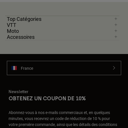
Accessoires
Tous les accessoires
Top Catégories
VTT
Sacs et sacs à dos
Moto
Chapeaux et Casquettes
Accessoires
Voir tout
France
Newsletter
OBTENEZ UN COUPON DE 10%
Abonnez-vous à nos e-mails commerciaux et, en quelques
minutes, vous recevrez un code de réduction de 10 % pour
votre première commande, ainsi que les détails des conditions