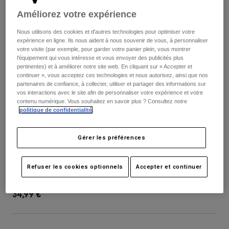
Pantalons
Protections
Pantalons
Améliorez votre expérience
Chemises
Pantalons
Masques
Nous utilisons des cookies et d'autres technologies pour optimiser votre
Voir tout
Gants
expérience en ligne. Ils nous aident à nous souvenir de vous, à personnaliser
Chaussettes
Shorts
votre visite (par exemple, pour garder votre panier plein, vous montrer
Voir tout
l'équipement qui vous intéresse et vous envoyer des publicités plus
Vestes
pertinentes) et à améliorer notre site web. En cliquant sur « Accepter et
Vestes
Femme
continuer », vous acceptez ces technologies et nous autorisez, ainsi que nos
partenaires de confiance, à collecter, utiliser et partager des informations sur
Protections
vos interactions avec le site afin de personnaliser votre expérience et votre
T-shirts et tops
Gants
Moto
contenu numérique. Vous souhaitez en savoir plus ? Consultez notre
Masques
politique de confidentialité
.
Sweats et Pulls
Protections
Casques
Vestes
Chaussettes
Maillots
Gérer les préférences
Pantalons
Masques
Visière de casque V1 Noble
Pantalons
Sacs et accessoires
Chemises
Refuser les cookies optionnels
Accepter et continuer
Bottes
Chaussettes
Article n°
40781
Voir tout
Pièces de rechange
Protections
34,99 €
Accessoires
Gants
Enfants
Masques
Pièces de rechange