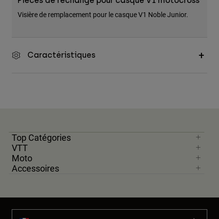
Pièces de rechange pour casque V1 motocross
Accessoires
Visière de remplacement pour le casque V1 Noble Junior.
Tous les accessoires
Sacs et sacs à dos
Caractéristiques
Chapeaux et Casquettes
Voir tout
Top Catégories
VTT
Moto
Accessoires