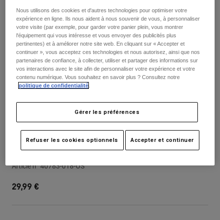
Pantalons
Protections
Nous utilisons des cookies et d'autres technologies pour optimiser votre
Pantalons
Chemises
expérience en ligne. Ils nous aident à nous souvenir de vous, à personnaliser
Pantalons
Masques
votre visite (par exemple, pour garder votre panier plein, vous montrer
Voir tout
Gants
l'équipement qui vous intéresse et vous envoyer des publicités plus
Chaussettes
pertinentes) et à améliorer notre site web. En cliquant sur « Accepter et
Shorts
continuer », vous acceptez ces technologies et nous autorisez, ainsi que nos
Voir tout
Vestes
partenaires de confiance, à collecter, utiliser et partager des informations sur
vos interactions avec le site afin de personnaliser votre expérience et votre
Vestes
Femme
contenu numérique. Vous souhaitez en savoir plus ? Consultez notre
Protections
politique de confidentialité
.
T-shirts et tops
Gants
Moto
Masques
Sweats et Pulls
Gérer les préférences
Protections
Casques
Vestes
Chaussettes
Maillots
Pantalons
Refuser les cookies optionnels
Accepter et continuer
Masques
Visière de casque V1 Noble Junior
Pantalons
Sacs et accessoires
Chemises
Bottes
Chaussettes
Article n°
40783-018-OS
Voir tout
Pièces de rechange
Protections
29,99 €
Accessoires
Gants
Enfants
Masques
Pièces de rechange