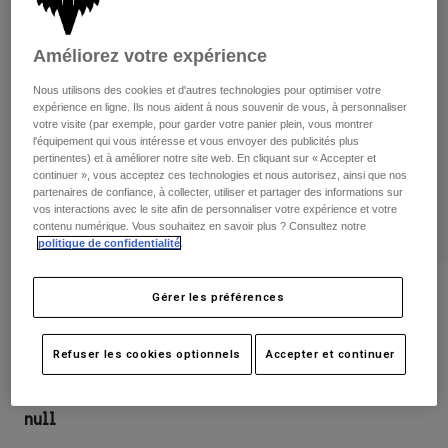
Pantalons
Protections
Pantalons
Chemises
Pantalons
Masques
Améliorez votre expérience
Voir tout
Gants
Chaussettes
Nous utilisons des cookies et d'autres technologies pour optimiser votre
Shorts
expérience en ligne. Ils nous aident à nous souvenir de vous, à personnaliser
Voir tout
Vestes
votre visite (par exemple, pour garder votre panier plein, vous montrer
Vestes
l'équipement qui vous intéresse et vous envoyer des publicités plus
Femme
pertinentes) et à améliorer notre site web. En cliquant sur « Accepter et
Protections
continuer », vous acceptez ces technologies et nous autorisez, ainsi que nos
T-shirts et tops
Gants
Moto
partenaires de confiance, à collecter, utiliser et partager des informations sur
vos interactions avec le site afin de personnaliser votre expérience et votre
Masques
Sweats et Pulls
contenu numérique. Vous souhaitez en savoir plus ? Consultez notre
Protections
Casques
politique de confidentialité
.
Vestes
Chaussettes
Maillots
Pantalons
Masques
Avis
Gérer les préférences
Pantalons
Sacs et accessoires
Chemises
Veste Ranger Wind
Bottes
Chaussettes
Voir tout
Refuser les cookies optionnels
Accepter et continuer
Pièces de rechange
Protections
Article n°
31037
Accessoires
Gants
null
Enfants
Masques
Pièces de rechange