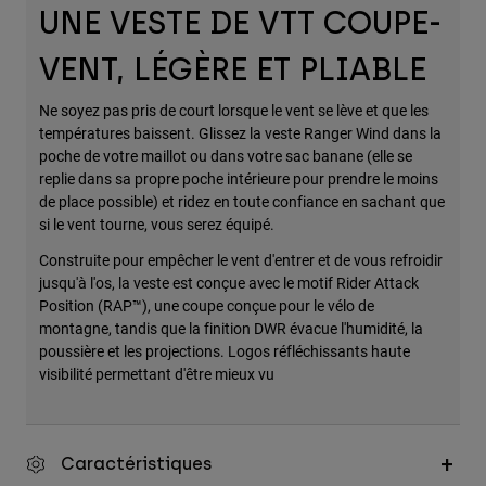
UNE VESTE DE VTT COUPE-
Accessoires
VENT, LÉGÈRE ET PLIABLE
Tous les accessoires
Sacs et sacs à dos
Ne soyez pas pris de court lorsque le vent se lève et que les
températures baissent. Glissez la veste Ranger Wind dans la
Chapeaux et Casquettes
poche de votre maillot ou dans votre sac banane (elle se
Voir tout
replie dans sa propre poche intérieure pour prendre le moins
de place possible) et ridez en toute confiance en sachant que
si le vent tourne, vous serez équipé.
Construite pour empêcher le vent d'entrer et de vous refroidir
jusqu'à l'os, la veste est conçue avec le motif Rider Attack
Position (RAP™), une coupe conçue pour le vélo de
montagne, tandis que la finition DWR évacue l'humidité, la
poussière et les projections. Logos réfléchissants haute
visibilité permettant d'être mieux vu
Caractéristiques