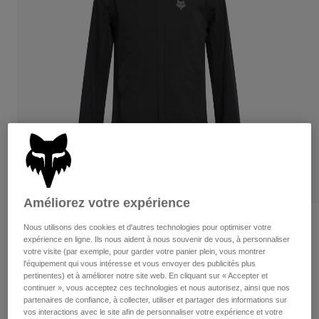
Pantalons
Protections
Pantalons
Chemises
Pantalons
Masques
Voir tout
Gants
Chaussettes
Shorts
Voir tout
Vestes
Vestes
Femme
Protections
T-shirts et tops
Gants
Moto
Masques
Sweats et Pulls
Protections
Casques
Vestes
Chaussettes
Maillots
Pantalons
Améliorez votre expérience
Masques
Pantalons
Sacs et accessoires
Chemises
Avis
Nous utilisons des cookies et d'autres technologies pour optimiser votre
Bottes
Chaussettes
expérience en ligne. Ils nous aident à nous souvenir de vous, à personnaliser
Voir tout
Veste Ranger Water 2,5 couches
votre visite (par exemple, pour garder votre panier plein, vous montrer
Pièces de rechange
Protections
l'équipement qui vous intéresse et vous envoyer des publicités plus
Accessoires
pertinentes) et à améliorer notre site web. En cliquant sur « Accepter et
Gants
Article n°
36251
continuer », vous acceptez ces technologies et nous autorisez, ainsi que nos
partenaires de confiance, à collecter, utiliser et partager des informations sur
Enfants
Masques
Pièces de rechange
vos interactions avec le site afin de personnaliser votre expérience et votre
129,99 €