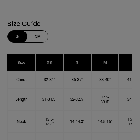
Size Guide
IN
CM
Size
XS
S
M
L
Chest
32-34"
35-37"
38-40"
41-43"
32.5-
Length
31-31.5"
32-32.5"
34-35"
33.5"
13.5-
15.25-
Neck
14-14.3"
14.5-15"
13.8"
15.5"