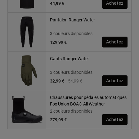
44,99 €
Achetez
Pantalon Ranger Water
3 couleurs disponibles
129,99 €
Achetez
Gants Ranger Water
3 couleurs disponibles
Price reduced from
to
32,99 €
54,99 €
Achetez
Chaussures pour pédales automatiques
Fox Union BOA® All Weather
2 couleurs disponibles
279,99 €
Achetez