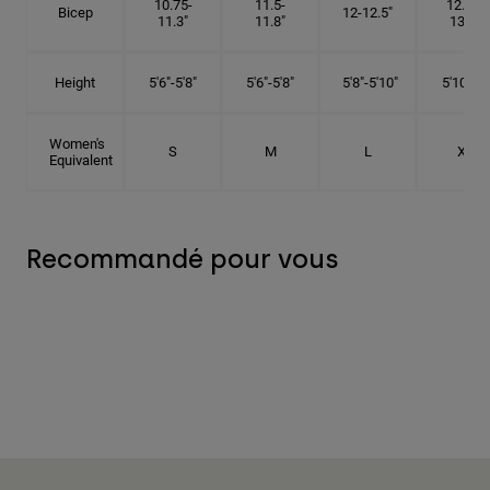
10.75-
11.5-
12.75-
Bicep
12-12.5"
11.3"
11.8"
13.3"
Height
5'6"-5'8"
5'6"-5'8"
5'8"-5'10"
5'10"- 6'
Women's
S
M
L
XL
Equivalent
Recommandé pour vous