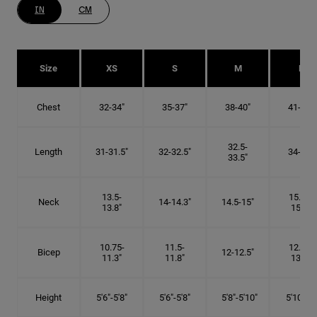
IN
CM
Size
XS
S
M
L
Chest
32-34"
35-37"
38-40"
41-43"
32.5-
Length
31-31.5"
32-32.5"
34-35"
33.5"
13.5-
15.25-
Neck
14-14.3"
14.5-15"
13.8"
15.5"
10.75-
11.5-
12.75-
Bicep
12-12.5"
11.3"
11.8"
13.3"
Height
5'6"-5'8"
5'6"-5'8"
5'8"-5'10"
5'10"- 6'