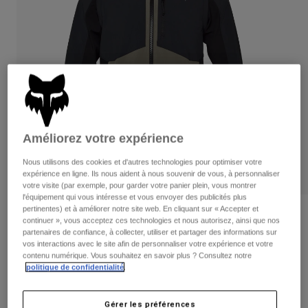
Pantalons
Protections
Pantalons
Chemises
Pantalons
Masques
Voir tout
Gants
Chaussettes
Shorts
Voir tout
Vestes
Vestes
Femme
Protections
T-shirts et tops
Gants
Moto
Améliorez votre expérience
Masques
Sweats et Pulls
Protections
Nous utilisons des cookies et d'autres technologies pour optimiser votre
Casques
Vestes
expérience en ligne. Ils nous aident à nous souvenir de vous, à personnaliser
Chaussettes
Maillots
votre visite (par exemple, pour garder votre panier plein, vous montrer
Pantalons
Masques
l'équipement qui vous intéresse et vous envoyer des publicités plus
Pantalons
pertinentes) et à améliorer notre site web. En cliquant sur « Accepter et
Sacs et accessoires
Chemises
Avis
continuer », vous acceptez ces technologies et nous autorisez, ainsi que nos
Bottes
Chaussettes
partenaires de confiance, à collecter, utiliser et partager des informations sur
Voir tout
Veste Ranger Off-Road Softshell
vos interactions avec le site afin de personnaliser votre expérience et votre
Pièces de rechange
Protections
contenu numérique. Vous souhaitez en savoir plus ? Consultez notre
Accessoires
politique de confidentialité
.
Gants
Article n°
33735-469-S
Enfants
Masques
Pièces de rechange
169,99 €
Gérer les préférences