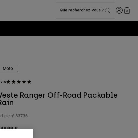
Connexion
Que recherchez-vous ?
0
Fox LAB Capsule Collection -
Voir la collection
Moto
vis
Veste Ranger Off-Road Packable
Rain
rticle n°
33736
49,99 €