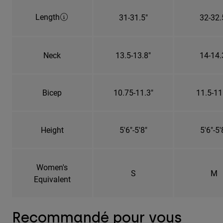
Length
31-31.5"
32-32.
Neck
13.5-13.8"
14-14.
Bicep
10.75-11.3"
11.5-11
Height
5'6"-5'8"
5'6"-5'
Women's
S
M
Equivalent
Recommandé pour vous