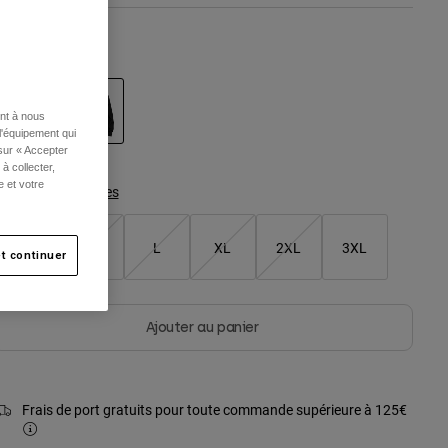
ouleur -
Noir
ent à nous
l'équipement qui
 sur « Accepter
sélectionné
à collecter,
e et votre
Tableau des tailles
S
M
L
XL
2XL
3XL
t continuer
Ajouter au panier
Frais de port gratuits pour toute commande supérieure à 125€