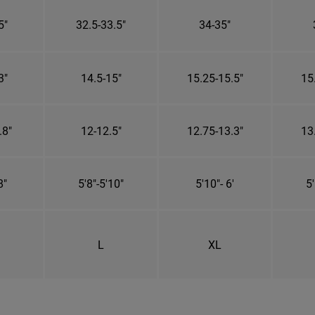
5"
32.5-33.5"
34-35"
3"
14.5-15"
15.25-15.5"
15
.8"
12-12.5"
12.75-13.3"
13
8"
5'8"-5'10"
5'10"- 6'
5'
L
XL