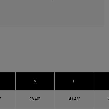
M
L
"
38-40"
41-43"