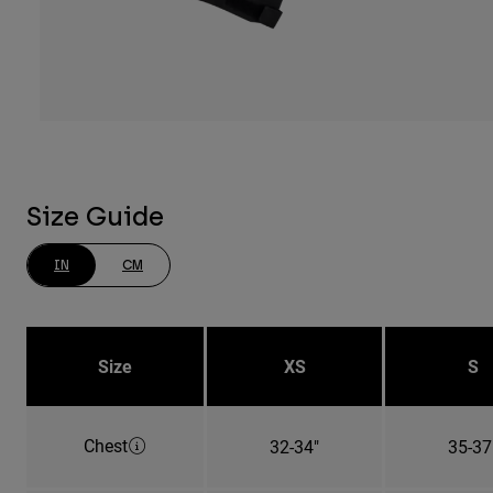
Size Guide
IN
CM
Size
XS
S
Chest
32-34"
35-37