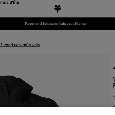
mos d'Été
ff-Road Packable Rain
A
A
1