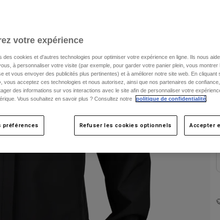
C
ez votre expérience
s des cookies et d'autres technologies pour optimiser votre expérience en ligne. Ils nous aid
ous, à personnaliser votre visite (par exemple, pour garder votre panier plein, vous montrer 
e et vous envoyer des publicités plus pertinentes) et à améliorer notre site web. En cliquant
», vous acceptez ces technologies et nous autorisez, ainsi que nos partenaires de confiance, 
artager des informations sur vos interactions avec le site afin de personnaliser votre expérienc
rique. Vous souhaitez en savoir plus ? Consultez notre
politique de confidentialité
.
s préférences
Refuser les cookies optionnels
Accepter e