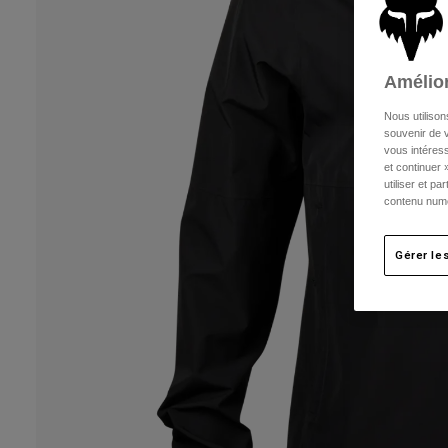
Amélior
Nous utilison
souvenir de v
vous intéress
et continuer 
utiliser et p
contenu numé
Gérer le