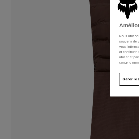
Amélior
Nous utilison
souvenir de v
vous intéress
et continuer 
utiliser et p
contenu numé
Gérer le