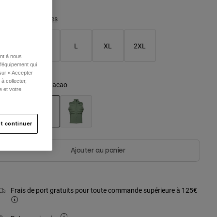
Tableau des tailles
S
M
L
XL
2XL
ent à nous
l'équipement qui
 sur « Accepter
à collecter,
ouleur -
Marron Cacao
e et votre
t continuer
sélectionné
Ajouter au panier
Frais de port gratuits pour toute commande supérieure à 125€