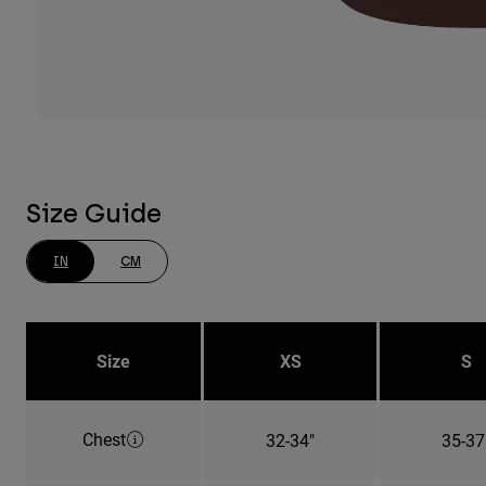
Size Guide
IN
CM
Size
XS
S
Chest
32-34"
35-37