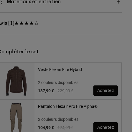
Matériaux et entretien
vis [1]
Compléter le set
Veste Flexair Fire Hybrid
2 couleurs disponibles
Price reduced from
to
137,99 €
229,99 €
Achetez
Pantalon Flexair Pro Fire Alpha®
2 couleurs disponibles
Price reduced from
to
104,99 €
174,99 €
Achetez