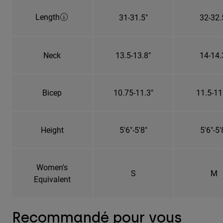
Length
31-31.5"
32-32.
Neck
13.5-13.8"
14-14.
Bicep
10.75-11.3"
11.5-11
Height
5'6"-5'8"
5'6"-5'
Women's
S
M
Equivalent
Recommandé pour vous