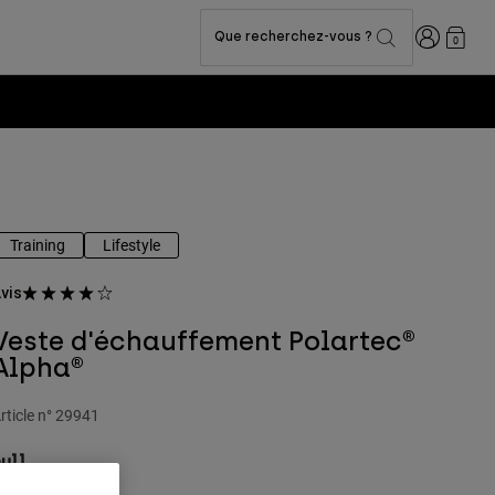
Connexion
Que recherchez-vous ?
0
Training
Lifestyle
vis
Veste d'échauffement Polartec®
Alpha®
rticle n°
29941
ull