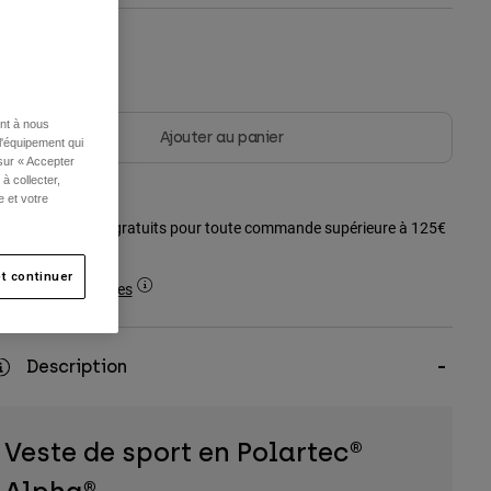
ouleur -
ent à nous
Ajouter au panier
l'équipement qui
 sur « Accepter
à collecter,
e et votre
Frais de port gratuits pour toute commande supérieure à 125€
t continuer
Retours simples
Description
Veste de sport en Polartec®