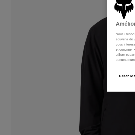
Amélior
Nous utilison
souvenir de v
vous intéress
et continuer 
utiliser et p
contenu numé
Gérer le