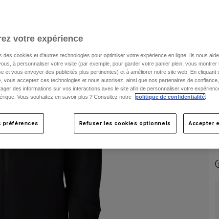
C
ez votre expérience
s des cookies et d'autres technologies pour optimiser votre expérience en ligne. Ils nous aid
ous, à personnaliser votre visite (par exemple, pour garder votre panier plein, vous montrer 
e et vous envoyer des publicités plus pertinentes) et à améliorer notre site web. En cliquant
», vous acceptez ces technologies et nous autorisez, ainsi que nos partenaires de confiance, 
artager des informations sur vos interactions avec le site afin de personnaliser votre expérienc
rique. Vous souhaitez en savoir plus ? Consultez notre
politique de confidentialité
.
s préférences
Refuser les cookies optionnels
Accepter e