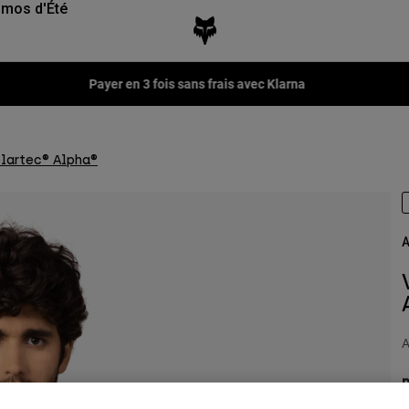
mos d'Été
Payer en 3 fois sans frais avec Klarna
lartec® Alpha®
A
A
n