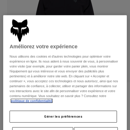
Pantalons
Protections
Pantalons
Chemises
Pantalons
Masques
Voir tout
Gants
Chaussettes
Shorts
Voir tout
Vestes
Vestes
Femme
Améliorez votre expérience
Protections
T-shirts et tops
Gants
Moto
Nous utilisons des cookies et d'autres technologies pour optimiser votre
expérience en ligne. Ils nous aident à nous souvenir de vous, à personnaliser
Masques
Sweats et Pulls
votre visite (par exemple, pour garder votre panier plein, vous montrer
Protections
Casques
l'équipement qui vous intéresse et vous envoyer des publicités plus
Vestes
Chaussettes
pertinentes) et à améliorer notre site web. En cliquant sur « Accepter et
Maillots
continuer », vous acceptez ces technologies et nous autorisez, ainsi que nos
Pantalons
Masques
partenaires de confiance, à collecter, utiliser et partager des informations sur
Pantalons
Sacs et accessoires
Veste de pluie pliable Ranger Off-Road
Chemises
vos interactions avec le site afin de personnaliser votre expérience et votre
Bottes
contenu numérique. Vous souhaitez en savoir plus ? Consultez notre
Chaussettes
Voir tout
politique de confidentialité
.
Article n°
38699-001-S
Pièces de rechange
Protections
Accessoires
Gants
154,99 €
Gérer les préférences
Enfants
Masques
Pièces de rechange