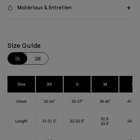
Matériaux & Entretien
Size Guide
IN
CM
Size
XS
S
M
L
Chest
32-34"
35-37"
38-40"
41-43"
32.5-
Length
31-31.5"
32-32.5"
34-35"
33.5"