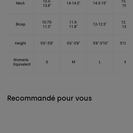
13.5-
15.25-
Neck
14-14.3"
14.5-15"
13.8"
15.5"
10.75-
11.5-
12.75-
Bicep
12-12.5"
11.3"
11.8"
13.3"
Height
5'6"-5'8"
5'6"-5'8"
5'8"-5'10"
5'10"- 6'
Women's
S
M
L
XL
Equivalent
Recommandé pour vous