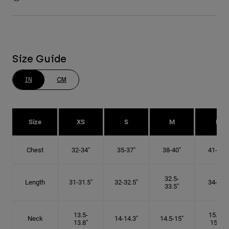
Size Guide
IN
CM
Size
XS
S
M
L
Chest
32-34"
35-37"
38-40"
41-43"
32.5-
Length
31-31.5"
32-32.5"
34-35"
33.5"
13.5-
15.25-
Neck
14-14.3"
14.5-15"
13.8"
15.5"