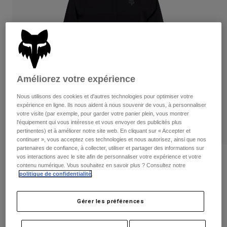
Pantalons
Protections
Pantalons
Chemises
Pantalons
Masques
Voir tout
Gants
Chaussettes
Shorts
Voir tout
Vestes
Vestes
Femme
Améliorez votre expérience
Protections
T-shirts et tops
Gants
Nous utilisons des cookies et d'autres technologies pour optimiser votre
Moto
expérience en ligne. Ils nous aident à nous souvenir de vous, à personnaliser
Masques
Sweats et Pulls
votre visite (par exemple, pour garder votre panier plein, vous montrer
Protections
Casques
l'équipement qui vous intéresse et vous envoyer des publicités plus
Vestes
pertinentes) et à améliorer notre site web. En cliquant sur « Accepter et
Chaussettes
Maillots
continuer », vous acceptez ces technologies et nous autorisez, ainsi que nos
Pantalons
Masques
partenaires de confiance, à collecter, utiliser et partager des informations sur
Pantalons
vos interactions avec le site afin de personnaliser votre expérience et votre
Sacs et accessoires
Chemises
Veste de pluie pliable Ranger Off-Road
contenu numérique. Vous souhaitez en savoir plus ? Consultez notre
Bottes
Chaussettes
Voir tout
politique de confidentialité
.
Article n°
38699
Pièces de rechange
Protections
Accessoires
Gants
Gérer les préférences
154,99 €
Enfants
Masques
Pièces de rechange