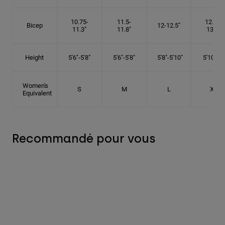
10.75-
11.5-
12.75-
Bicep
12-12.5"
11.3"
11.8"
13.3"
Height
5'6"-5'8"
5'6"-5'8"
5'8"-5'10"
5'10"- 6'
Women's
S
M
L
XL
Equivalent
Recommandé pour vous