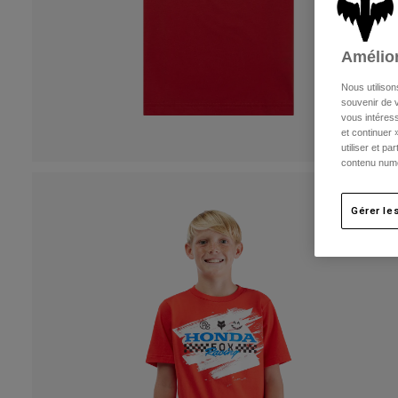
Amélior
Nous utilison
souvenir de v
vous intéress
et continuer 
utiliser et p
contenu numé
Gérer le