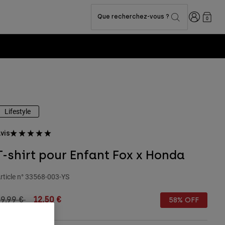
Connexion
Que recherchez-vous ?
0
Lifestyle
vis
T-shirt pour Enfant Fox x Honda
rticle n°
33568-003-YS
rice reduced from
to
9,99 €
12,50 €
58% OFF