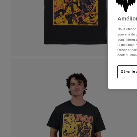
Amélior
Nous utilison
souvenir de v
vous intéress
et continuer 
utiliser et p
contenu numé
Gérer le