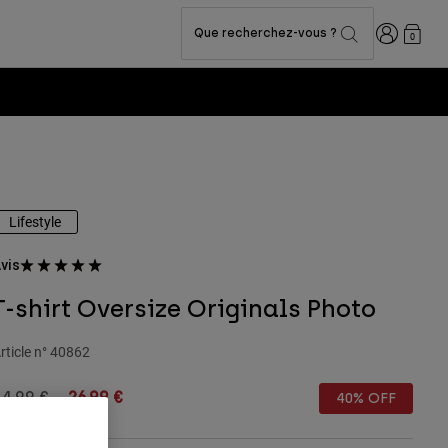
Connexion
Que recherchez-vous ?
0
Lifestyle
vis
T-shirt Oversize Originals Photo
rticle n°
40862
rice reduced from
to
44,99 €
26,99 €
40% OFF