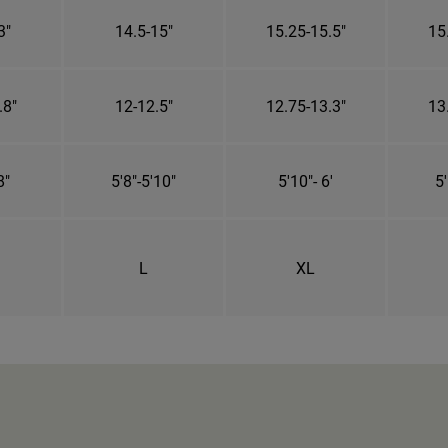
3"
14.5-15"
15.25-15.5"
15
.8"
12-12.5"
12.75-13.3"
13
8"
5'8"-5'10"
5'10"- 6'
5'
L
XL