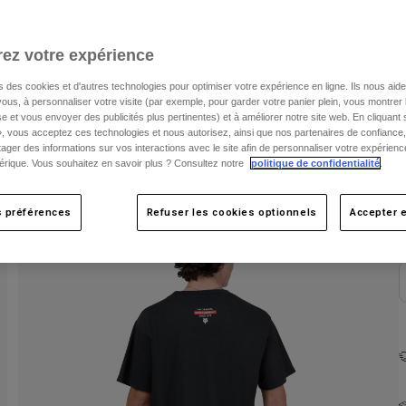
C
ez votre expérience
s des cookies et d'autres technologies pour optimiser votre expérience en ligne. Ils nous aid
ous, à personnaliser votre visite (par exemple, pour garder votre panier plein, vous montrer 
e et vous envoyer des publicités plus pertinentes) et à améliorer notre site web. En cliquant
», vous acceptez ces technologies et nous autorisez, ainsi que nos partenaires de confiance, 
artager des informations sur vos interactions avec le site afin de personnaliser votre expérienc
rique. Vous souhaitez en savoir plus ? Consultez notre
politique de confidentialité
.
s préférences
Refuser les cookies optionnels
Accepter e