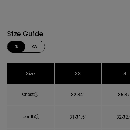
Size Guide
IN
CM
Size
XS
S
Chest
32-34"
35-37
Length
31-31.5"
32-32.