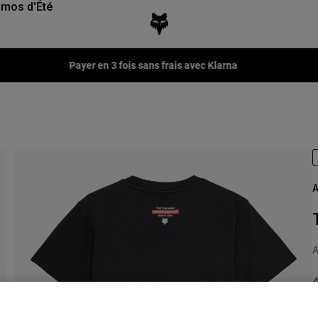
mos d'Été
Payer en 3 fois sans frais avec Klarna
A
A
P