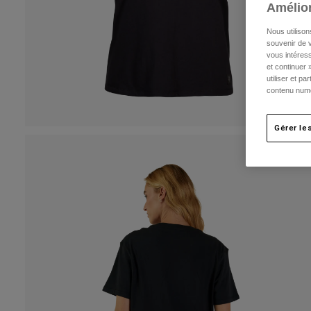
Amélior
Nous utilison
souvenir de v
vous intéress
et continuer 
utiliser et p
contenu numé
Gérer le