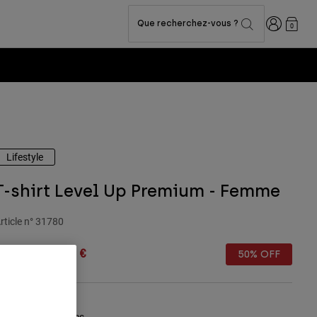
Connexion
Que recherchez-vous ?
0
Lifestyle
T-shirt Level Up Premium - Femme
rticle n°
31780
rice reduced from
to
9,99 €
20,00 €
50% OFF
Tableau des tailles