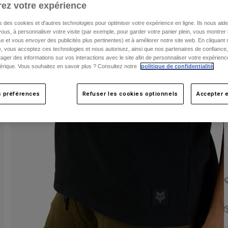
ez votre expérience
s des cookies et d'autres technologies pour optimiser votre expérience en ligne. Ils nous aid
ous, à personnaliser votre visite (par exemple, pour garder votre panier plein, vous montrer 
e et vous envoyer des publicités plus pertinentes) et à améliorer notre site web. En cliquant
», vous acceptez ces technologies et nous autorisez, ainsi que nos partenaires de confiance, 
artager des informations sur vos interactions avec le site afin de personnaliser votre expérienc
rique. Vous souhaitez en savoir plus ? Consultez notre
politique de confidentialité
.
C
s préférences
Refuser les cookies optionnels
Accepter e