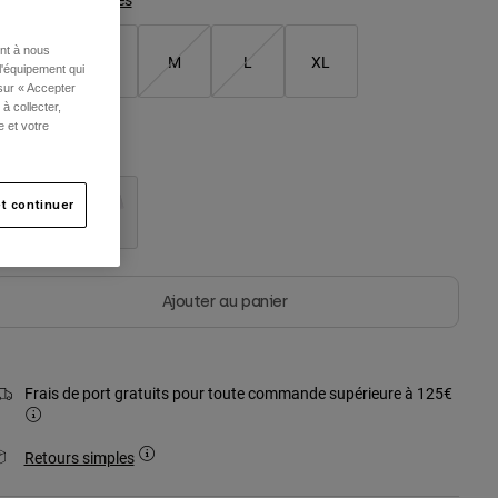
ent à nous
XS
S
M
L
XL
l'équipement qui
 sur « Accepter
à collecter,
e et votre
ouleur -
Noir
t continuer
sélectionné
Ajouter au panier
Frais de port gratuits pour toute commande supérieure à 125€
Retours simples