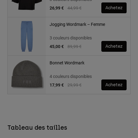
Price reduced from
to
26,99 €
44,99 €
Achetez
Jogging Wordmark – Femme
3 couleurs disponibles
Price reduced from
to
45,00 €
89,99 €
Achetez
Bonnet Wordmark
4 couleurs disponibles
Price reduced from
to
17,99 €
29,99 €
Achetez
Tableau des tailles