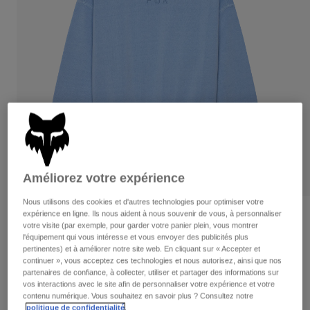
Pantalons
Protections
Pantalons
Chemises
Pantalons
Masques
Voir tout
Gants
Chaussettes
Shorts
Voir tout
Vestes
Vestes
Femme
Protections
T-shirts et tops
Gants
Moto
Masques
Sweats et Pulls
Protections
Casques
Vestes
Améliorez votre expérience
Chaussettes
Maillots
Pantalons
Masques
Nous utilisons des cookies et d'autres technologies pour optimiser votre
Pantalons
expérience en ligne. Ils nous aident à nous souvenir de vous, à personnaliser
Sacs et accessoires
Sweat oversize Wordmark – Femme
Chemises
votre visite (par exemple, pour garder votre panier plein, vous montrer
Bottes
Chaussettes
l'équipement qui vous intéresse et vous envoyer des publicités plus
Voir tout
Article n°
33140-381-L
Pièces de rechange
pertinentes) et à améliorer notre site web. En cliquant sur « Accepter et
Protections
continuer », vous acceptez ces technologies et nous autorisez, ainsi que nos
Accessoires
Gants
partenaires de confiance, à collecter, utiliser et partager des informations sur
Price reduced from
to
84,99 €
50,99 €
40% OFF
vos interactions avec le site afin de personnaliser votre expérience et votre
Enfants
Masques
contenu numérique. Vous souhaitez en savoir plus ? Consultez notre
Pièces de rechange
politique de confidentialité
.