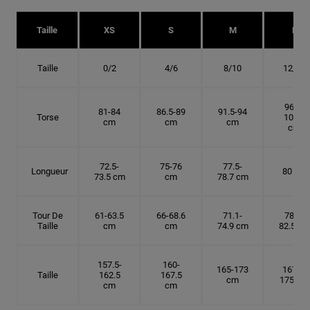
Taille
XS
S
M
L
Taille
0/2
4/6
8/10
12/14
96.5-
81-84
86.5-89
91.5-94
Torse
101.5
cm
cm
cm
cm
72.5-
75-76
77.5-
Longueur
80 cm
73.5 cm
cm
78.7 cm
Tour De
61-63.5
66-68.6
71.1-
78.7-
Taille
cm
cm
74.9 cm
82.5 cm
157.5-
160-
165-173
167.5-
Taille
162.5
167.5
cm
175 cm
cm
cm