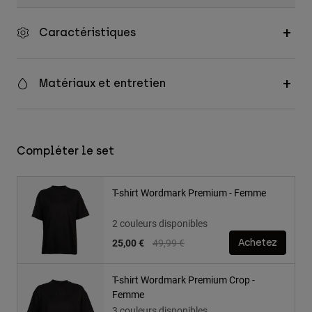
Caractéristiques
Matériaux et entretien
Compléter le set
T-shirt Wordmark Premium - Femme
2 couleurs disponibles
Price reduced from
to
25,00 €
49,99 €
Achetez
T-shirt Wordmark Premium Crop -
Femme
3 couleurs disponibles