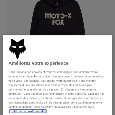
Pantalons
Protections
Pantalons
Chemises
Pantalons
Masques
Voir tout
Gants
Chaussettes
Shorts
Voir tout
Vestes
Vestes
Femme
Protections
T-shirts et tops
Gants
Moto
Masques
Sweats et Pulls
Protections
Casques
Améliorez votre expérience
Vestes
Chaussettes
Maillots
Nous utilisons des cookies et d'autres technologies pour optimiser votre
Pantalons
Masques
expérience en ligne. Ils nous aident à nous souvenir de vous, à personnaliser
Pantalons
Sacs et accessoires
Chemises
Avis
votre visite (par exemple, pour garder votre panier plein, vous montrer
Bottes
l'équipement qui vous intéresse et vous envoyer des publicités plus
Chaussettes
Voir tout
pertinentes) et à améliorer notre site web. En cliquant sur « Accepter et
Sweat à capuche zippé oversize Moto-X
Pièces de rechange
Protections
continuer », vous acceptez ces technologies et nous autorisez, ainsi que nos
Accessoires
partenaires de confiance, à collecter, utiliser et partager des informations sur
Gants
Article n°
32906-001-XL
vos interactions avec le site afin de personnaliser votre expérience et votre
contenu numérique. Vous souhaitez en savoir plus ? Consultez notre
Enfants
Masques
Pièces de rechange
politique de confidentialité
.
Price reduced from
to
94,99 €
66,49 €
30% OFF