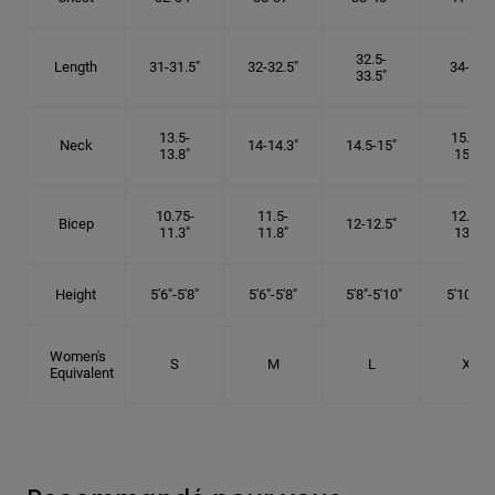
32.5-
Length
31-31.5"
32-32.5"
34-35"
33.5"
13.5-
15.25-
Neck
14-14.3"
14.5-15"
13.8"
15.5"
10.75-
11.5-
12.75-
Bicep
12-12.5"
11.3"
11.8"
13.3"
Height
5'6"-5'8"
5'6"-5'8"
5'8"-5'10"
5'10"- 6'
Women's
S
M
L
XL
Equivalent