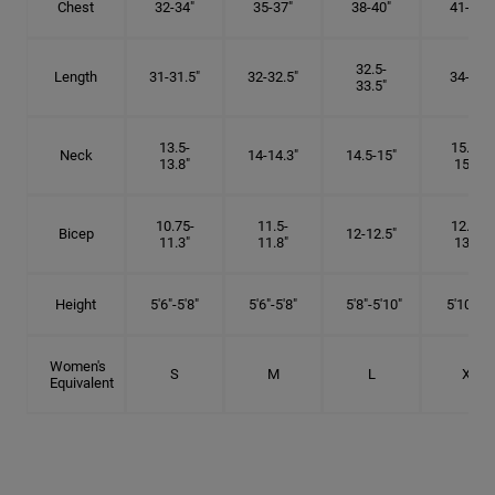
Chest
32-34"
35-37"
38-40"
41-43"
32.5-
Length
31-31.5"
32-32.5"
34-35"
33.5"
13.5-
15.25-
Neck
14-14.3"
14.5-15"
13.8"
15.5"
10.75-
11.5-
12.75-
Bicep
12-12.5"
11.3"
11.8"
13.3"
Height
5'6"-5'8"
5'6"-5'8"
5'8"-5'10"
5'10"- 6'
Women's
S
M
L
XL
Equivalent