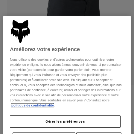
Pantalons
Protections
Pantalons
Chemises
Pantalons
Masques
Voir tout
Gants
Chaussettes
Shorts
Voir tout
Vestes
Vestes
Femme
Améliorez votre expérience
Protections
T-shirts et tops
Gants
Moto
Nous utilisons des cookies et d'autres technologies pour optimiser votre
Masques
expérience en ligne. Ils nous aident à nous souvenir de vous, à personnaliser
Sweats et Pulls
votre visite (par exemple, pour garder votre panier plein, vous montrer
Protections
Casques
Vestes
l'équipement qui vous intéresse et vous envoyer des publicités plus
Chaussettes
pertinentes) et à améliorer notre site web. En cliquant sur « Accepter et
Maillots
Pantalons
Masques
continuer », vous acceptez ces technologies et nous autorisez, ainsi que nos
Pantalons
partenaires de confiance, à collecter, utiliser et partager des informations sur
Sacs et accessoires
Chemises
Short Flexair Ascent — Femme
vos interactions avec le site afin de personnaliser votre expérience et votre
Bottes
Chaussettes
contenu numérique. Vous souhaitez en savoir plus ? Consultez notre
Voir tout
politique de confidentialité
.
Article n°
33759
Pièces de rechange
Protections
Accessoires
Gants
Price reduced from
to
99,99 €
59,99 €
40% OFF
Gérer les préférences
Enfants
Masques
Pièces de rechange