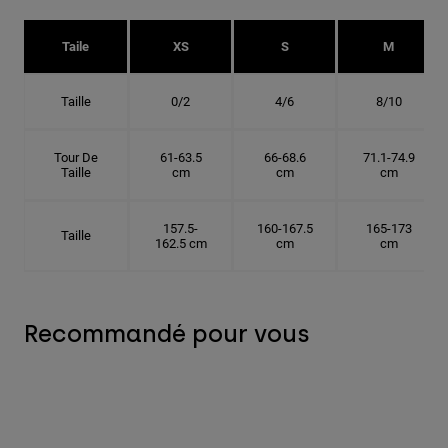
Taile
XS
S
M
Taille
0/2
4/6
8/10
Tour De
61-63.5
66-68.6
71.1-74.9
Taille
cm
cm
cm
157.5-
160-167.5
165-173
Taille
162.5 cm
cm
cm
Recommandé pour vous