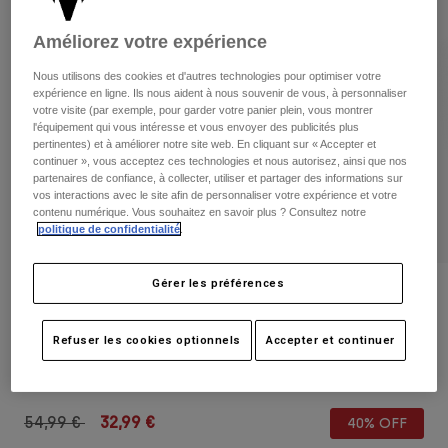
Pantalons
Protections
Pantalons
Chemises
Améliorez votre expérience
Pantalons
Masques
Voir tout
Gants
Nous utilisons des cookies et d'autres technologies pour optimiser votre
Chaussettes
Shorts
expérience en ligne. Ils nous aident à nous souvenir de vous, à personnaliser
votre visite (par exemple, pour garder votre panier plein, vous montrer
Voir tout
Vestes
l'équipement qui vous intéresse et vous envoyer des publicités plus
Vestes
Femme
pertinentes) et à améliorer notre site web. En cliquant sur « Accepter et
continuer », vous acceptez ces technologies et nous autorisez, ainsi que nos
Protections
partenaires de confiance, à collecter, utiliser et partager des informations sur
T-shirts et tops
Gants
Moto
vos interactions avec le site afin de personnaliser votre expérience et votre
contenu numérique. Vous souhaitez en savoir plus ? Consultez notre
Masques
Sweats et Pulls
politique de confidentialité
.
Protections
Casques
Vestes
Chaussettes
Maillots
Pantalons
Gérer les préférences
Masques
Avis
Pantalons
Sacs et accessoires
Chemises
Sac banane Fox Head
Bottes
Chaussettes
Refuser les cookies optionnels
Accepter et continuer
Voir tout
Pièces de rechange
Protections
Article n°
32343
Accessoires
Gants
Price reduced from
to
54,99 €
32,99 €
40% OFF
Enfants
Masques
Pièces de rechange