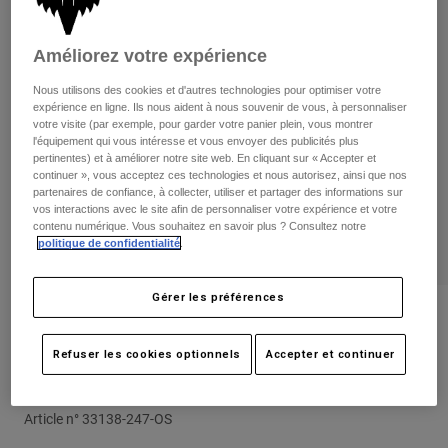
Pantalons
Protections
Pantalons
Chemises
Pantalons
Masques
Améliorez votre expérience
Voir tout
Gants
Chaussettes
Nous utilisons des cookies et d'autres technologies pour optimiser votre
Shorts
expérience en ligne. Ils nous aident à nous souvenir de vous, à personnaliser
Voir tout
Vestes
votre visite (par exemple, pour garder votre panier plein, vous montrer
Vestes
l'équipement qui vous intéresse et vous envoyer des publicités plus
Femme
pertinentes) et à améliorer notre site web. En cliquant sur « Accepter et
Protections
continuer », vous acceptez ces technologies et nous autorisez, ainsi que nos
T-shirts et tops
Gants
Moto
partenaires de confiance, à collecter, utiliser et partager des informations sur
vos interactions avec le site afin de personnaliser votre expérience et votre
Masques
Sweats et Pulls
contenu numérique. Vous souhaitez en savoir plus ? Consultez notre
Protections
Casques
politique de confidentialité
.
Vestes
Chaussettes
Maillots
Pantalons
Masques
Gérer les préférences
Pantalons
Sacs et accessoires
Chemises
Avis
Bottes
Chaussettes
Voir tout
Sac à roulettes Shuttle 180 Black
Refuser les cookies optionnels
Accepter et continuer
Pièces de rechange
Protections
Camo
Accessoires
Gants
Article n°
33138-247-OS
Enfants
Masques
Pièces de rechange