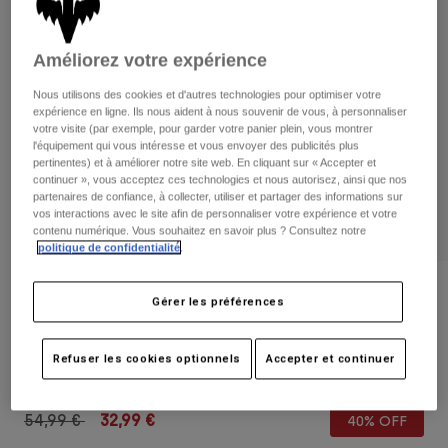
Pantalons
Protections
Pantalons
Chemises
Pantalons
Masques
Améliorez votre expérience
Voir tout
Gants
Chaussettes
Shorts
Nous utilisons des cookies et d'autres technologies pour optimiser votre
expérience en ligne. Ils nous aident à nous souvenir de vous, à personnaliser
Voir tout
Vestes
votre visite (par exemple, pour garder votre panier plein, vous montrer
Vestes
Femme
l'équipement qui vous intéresse et vous envoyer des publicités plus
pertinentes) et à améliorer notre site web. En cliquant sur « Accepter et
Protections
continuer », vous acceptez ces technologies et nous autorisez, ainsi que nos
T-shirts et tops
Gants
Moto
partenaires de confiance, à collecter, utiliser et partager des informations sur
vos interactions avec le site afin de personnaliser votre expérience et votre
Masques
Sweats et Pulls
contenu numérique. Vous souhaitez en savoir plus ? Consultez notre
Protections
Casques
politique de confidentialité
.
Vestes
Chaussettes
Maillots
Pantalons
Masques
Avis
Pantalons
Gérer les préférences
Sacs et accessoires
Chemises
Sac à dos Clean Up
Bottes
Chaussettes
Voir tout
Refuser les cookies optionnels
Accepter et continuer
Pièces de rechange
Protections
Article n°
32790-395-OS
Accessoires
Gants
Price reduced from
to
54,99 €
32,99 €
40% OFF
Enfants
Masques
Pièces de rechange