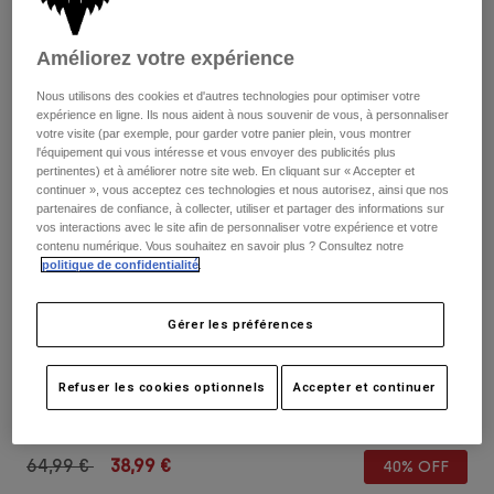
Pantalons
Protections
Pantalons
Chemises
Pantalons
Améliorez votre expérience
Masques
Voir tout
Gants
Chaussettes
Nous utilisons des cookies et d'autres technologies pour optimiser votre
Shorts
expérience en ligne. Ils nous aident à nous souvenir de vous, à personnaliser
Voir tout
Vestes
votre visite (par exemple, pour garder votre panier plein, vous montrer
l'équipement qui vous intéresse et vous envoyer des publicités plus
Vestes
Femme
pertinentes) et à améliorer notre site web. En cliquant sur « Accepter et
Protections
continuer », vous acceptez ces technologies et nous autorisez, ainsi que nos
T-shirts et tops
Gants
partenaires de confiance, à collecter, utiliser et partager des informations sur
Moto
vos interactions avec le site afin de personnaliser votre expérience et votre
Masques
Sweats et Pulls
contenu numérique. Vous souhaitez en savoir plus ? Consultez notre
Protections
Casques
politique de confidentialité
.
Vestes
Chaussettes
Maillots
Pantalons
Masques
Avis
Gérer les préférences
Pantalons
Sacs et accessoires
Chemises
Sac à dos 180
Bottes
Chaussettes
Voir tout
Refuser les cookies optionnels
Accepter et continuer
Pièces de rechange
Protections
Article n°
32793
Accessoires
Gants
Price reduced from
to
64,99 €
38,99 €
40% OFF
Enfants
Masques
Pièces de rechange